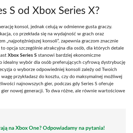
es S od Xbox Series X?
erację konsol, jednak celują w odmienne gusta graczy.
kacja, co przekłada się na wydajność w grach oraz
em „najpotężniejszej konsoli”, zapewnia graczom znacznie
t to opcja szczególnie atrakcyjna dla osób, dla których detale
iast
Xbox Series S
stanowi bardziej ekonomiczne
o idealny wybór dla osób preferujących cyfrową dystrybucję
 Decyzja o wyborze odpowiedniej konsoli zależy od Twoich
ą wagę przykładasz do kosztu, czy do maksymalnej możliwej
iwości najnowszych gier, podczas gdy Series S oferuje
gier nowej generacji. To dwa różne, ale równie wartościowe
ałają na Xbox One? Odpowiadamy na pytania!