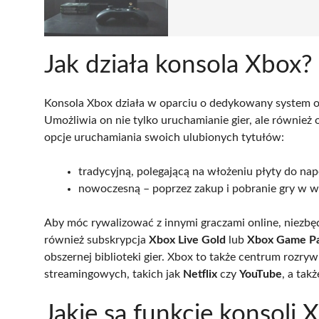
Jak działa konsola Xbox?
Konsola Xbox działa w oparciu o dedykowany system ope
Umożliwia on nie tylko uruchamianie gier, ale również 
opcje uruchamiania swoich ulubionych tytułów:
tradycyjną, polegającą na włożeniu płyty do napę
nowoczesną – poprzez zakup i pobranie gry w we
Aby móc rywalizować z innymi graczami online, niezbęd
również subskrypcja
Xbox Live Gold
lub
Xbox Game P
obszernej biblioteki gier. Xbox to także centrum rozry
streamingowych, takich jak
Netflix
czy
YouTube
, a tak
Jakie są funkcje konsoli 