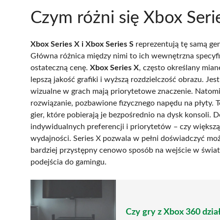
Czym różni się Xbox Seri
Xbox Series X i Xbox Series S
reprezentują tę samą gen
Główna różnica między nimi to ich wewnętrzna specyfi
ostateczną cenę.
Xbox Series X
, często określany mian
lepszą jakość grafiki i wyższą rozdzielczość obrazu. Jes
wizualne w grach mają priorytetowe znaczenie. Natom
rozwiązanie, pozbawione fizycznego napędu na płyty. T
gier, które pobierają je bezpośrednio na dysk konsoli.
indywidualnych preferencji i priorytetów – czy większ
wydajności. Series X pozwala w pełni doświadczyć możl
bardziej przystępny cenowo sposób na wejście w świat 
podejścia do gamingu.
Czy gry z Xbox 360 dzi