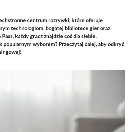
Facebook
X
Pinterest
WhatsApp
LinkedIn
Email
(Twitter)
zechstronne centrum rozrywki, które oferuje
nym technologiom, bogatej bibliotece gier oraz
ss, każdy gracz znajdzie coś dla siebie.
 tak popularnym wyborem? Przeczytaj dalej, aby odkryć
mingowej!