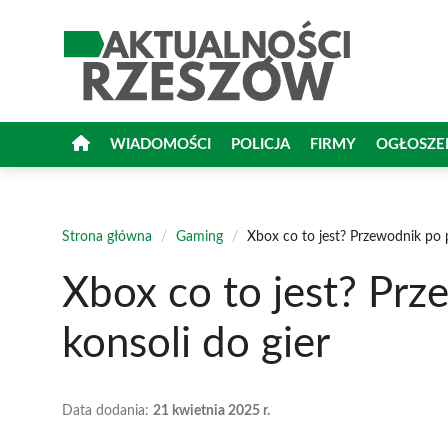
Przejdź
do
treści
WIADOMOŚCI
POLICJA
FIRMY
OGŁOSZE
Strona główna
/
Gaming
/
Xbox co to jest? Przewodnik po p
Xbox co to jest? Prz
konsoli do gier
Data dodania:
21 kwietnia 2025 r.