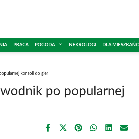
NIA
PRACA
POGODA
NEKROLOGI
DLA MIESZKAŃ
opularnej konsoli do gier
ewodnik po popularnej
Share
Share
Share
Share
Share
Share
on
on
on
on
on
on