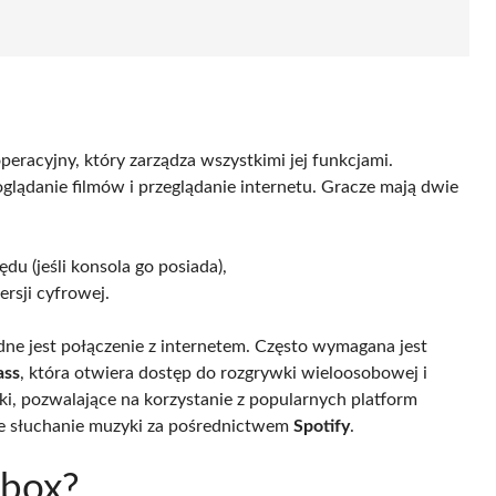
racyjny, który zarządza wszystkimi jej funkcjami.
oglądanie filmów i przeglądanie internetu. Gracze mają dwie
du (jeśli konsola go posiada),
rsji cyfrowej.
ne jest połączenie z internetem. Często wymagana jest
ass
, która otwiera dostęp do rozgrywki wieloosobowej i
wki, pozwalające na korzystanie z popularnych platform
że słuchanie muzyki za pośrednictwem
Spotify
.
Xbox?