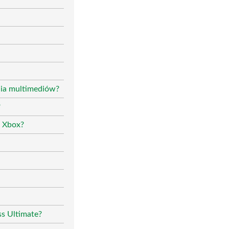
nia multimediów?
?
i Xbox?
s Ultimate?