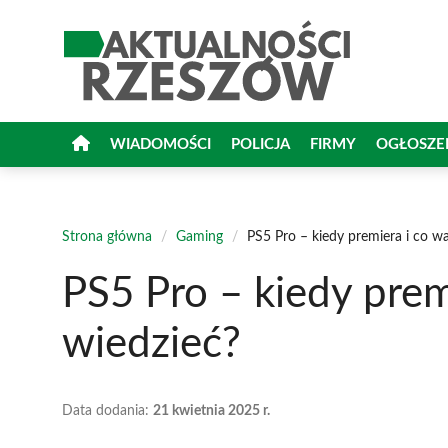
Przejdź
do
treści
WIADOMOŚCI
POLICJA
FIRMY
OGŁOSZE
Strona główna
/
Gaming
/
PS5 Pro – kiedy premiera i co wa
PS5 Pro – kiedy premi
wiedzieć?
Data dodania:
21 kwietnia 2025 r.