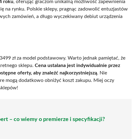
4 roku
, oferując graczom unikalną możliwość zapewnienia
się na rynku. Polskie sklepy, pragnąc zadowolić entuzjastów
owych zamówień, a długo wyczekiwany debiut urządzenia
3499 zł za model podstawowy. Warto jednak pamiętać, że
kretnego sklepu.
Cena ustalana jest indywidualnie przez
tępne oferty, aby znaleźć najkorzystniejszą
. Nie
re mogą dodatkowo obniżyć koszt zakupu. Miej oczy
 sklepów!
ert – co wiemy o premierze i specyfikacji?