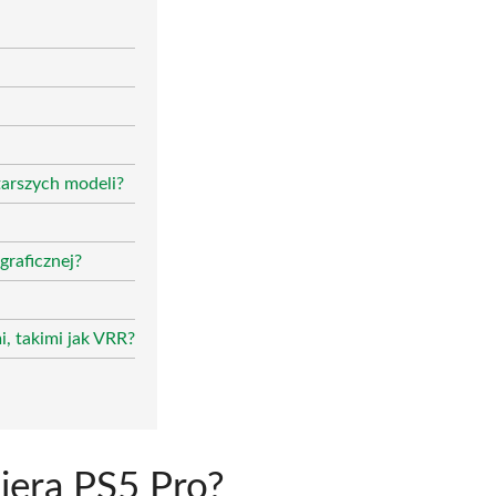
arszych modeli?
graficznej?
, takimi jak VRR?
iera PS5 Pro?