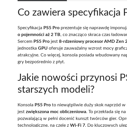
Co zawiera specyfikacja 
Specyfikacja
PS5 Pro
prezentuje się naprawdę imponuj
o pojemności aż 2 TB
, co znacząco skraca czas ładowani
Sercem
PS5 Pro
jest
8-rdzeniowy procesor AMD Zen 
jednostka
GPU
oferuje zauważalny wzrost mocy graficzn
atrakcyjne. Co więcej, konsola posiada wbudowany nap
gry bezpośrednio z płyt.
Jakie nowości przynosi 
starszych modeli?
Konsola
PS5 Pro
to niewątpliwie duży skok naprzód 
jest
zwiększona moc obliczeniowa
. To przekłada się na
pozwalającą w pełni docenić kunszt twórców gier. Opr
technologiczne, na czele z
Wi-Fi 7
. Do kluczowych ule