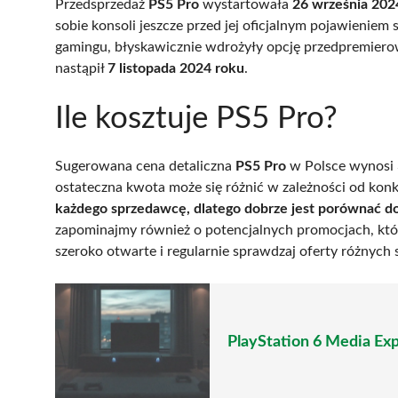
Przedsprzedaż
PS5 Pro
wystartowała
26 września 202
sobie konsoli jeszcze przed jej oficjalnym pojawieniem 
gamingu, błyskawicznie wdrożyły opcję przedpremier
nastąpił
7 listopada 2024 roku
.
Ile kosztuje PS5 Pro?
Sugerowana cena detaliczna
PS5 Pro
w Polsce wynosi 
ostateczna kwota może się różnić w zależności od kon
każdego sprzedawcę, dlatego dobrze jest porównać dos
zapominajmy również o potencjalnych promocjach, któ
szeroko otwarte i regularnie sprawdzaj oferty różnych
PlayStation 6 Media Exp