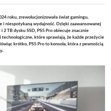
Facebook
X
Pinterest
WhatsApp
LinkedIn
Email
(Twitter)
2024 roku, zrewolucjonizowała świat gamingu,
e i niespotykaną wydajność. Dzięki zaawansowanej
i 2 TB dysku SSD, PS5 Pro obiecuje znacznie
 technologiczne, które sprawiają, że każde przeżycie
 Mówiąc krótko, PS5 Pro to konsola, która z pewnością
y.