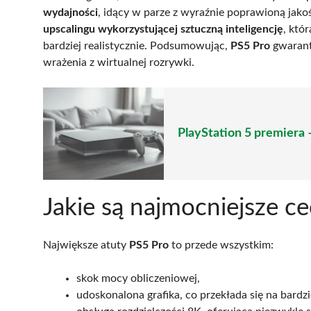
wydajności
, idący w parze z wyraźnie poprawioną jako
upscalingu wykorzystującej sztuczną inteligencję
, któ
bardziej realistycznie. Podsumowując,
PS5 Pro
gwarantu
wrażenia z wirtualnej rozrywki.
PlayStation 5 premiera 
Jakie są najmocniejsze c
Największe atuty
PS5 Pro
to przede wszystkim:
skok mocy obliczeniowej,
udoskonalona grafika, co przekłada się na bardziej