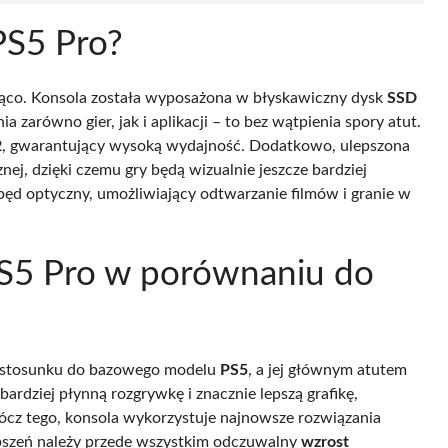
PS5 Pro?
ąco. Konsola została wyposażona w błyskawiczny dysk
SSD
a zarówno gier, jak i aplikacji – to bez wątpienia spory atut.
2
, gwarantujący wysoką wydajność. Dodatkowo, ulepszona
ej, dzięki czemu gry będą wizualnie jeszcze bardziej
ęd optyczny, umożliwiający odtwarzanie filmów i granie w
PS5 Pro w porównaniu do
w stosunku do bazowego modelu
PS5
, a jej głównym atutem
 bardziej płynną rozgrywkę i znacznie lepszą grafikę,
ócz tego, konsola wykorzystuje najnowsze rozwiązania
pszeń należy przede wszystkim odczuwalny
wzrost