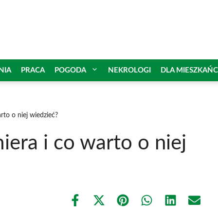
NIA
PRACA
POGODA
NEKROLOGI
DLA MIESZKAŃ
rto o niej wiedzieć?
era i co warto o niej
Share
Share
Share
Share
Share
Share
on
on
on
on
on
on