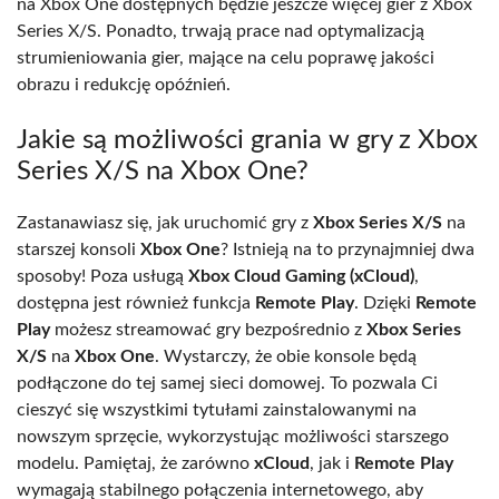
na Xbox One dostępnych będzie jeszcze więcej gier z Xbox
Series X/S. Ponadto, trwają prace nad optymalizacją
strumieniowania gier, mające na celu poprawę jakości
obrazu i redukcję opóźnień.
Jakie są możliwości grania w gry z Xbox
Series X/S na Xbox One?
Zastanawiasz się, jak uruchomić gry z
Xbox Series X/S
na
starszej konsoli
Xbox One
? Istnieją na to przynajmniej dwa
sposoby! Poza usługą
Xbox Cloud Gaming (xCloud)
,
dostępna jest również funkcja
Remote Play
. Dzięki
Remote
Play
możesz streamować gry bezpośrednio z
Xbox Series
X/S
na
Xbox One
. Wystarczy, że obie konsole będą
podłączone do tej samej sieci domowej. To pozwala Ci
cieszyć się wszystkimi tytułami zainstalowanymi na
nowszym sprzęcie, wykorzystując możliwości starszego
modelu. Pamiętaj, że zarówno
xCloud
, jak i
Remote Play
wymagają stabilnego połączenia internetowego, aby