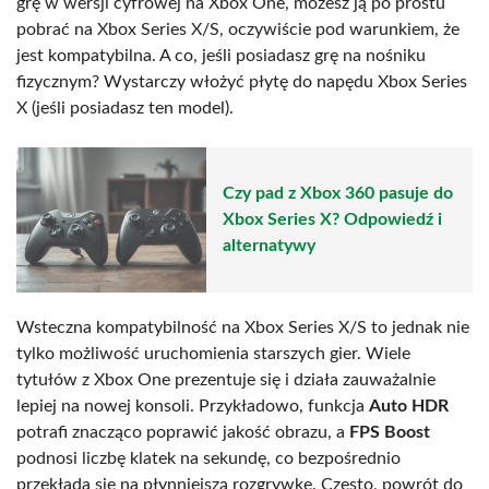
grę w wersji cyfrowej na Xbox One, możesz ją po prostu
pobrać na Xbox Series X/S, oczywiście pod warunkiem, że
jest kompatybilna. A co, jeśli posiadasz grę na nośniku
fizycznym? Wystarczy włożyć płytę do napędu Xbox Series
X (jeśli posiadasz ten model).
Czy pad z Xbox 360 pasuje do
Xbox Series X? Odpowiedź i
alternatywy
Wsteczna kompatybilność na Xbox Series X/S to jednak nie
tylko możliwość uruchomienia starszych gier. Wiele
tytułów z Xbox One prezentuje się i działa zauważalnie
lepiej na nowej konsoli. Przykładowo, funkcja
Auto HDR
potrafi znacząco poprawić jakość obrazu, a
FPS Boost
podnosi liczbę klatek na sekundę, co bezpośrednio
przekłada się na płynniejszą rozgrywkę. Często, powrót do