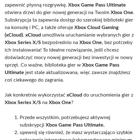
zapewnić płynną rozgrywkę.
Xbox Game Pass Ultimate
otwiera drzwi do gier nowej generacji na Twoim
Xbox One
.
Subskrypcja ta zapewnia dostęp do szerokiej biblioteki gier
na konsolę i PC, a także oferuje
Xbox Cloud Gaming
(xCloud)
.
xCloud
umożliwia uruchamianie wybranych gier z
Xbox Series X/S
bezpośrednio na
Xbox One
, bez potrzeby
ich instalowania! To idealne rozwiązanie, jeśli chcesz
doświadczyć mocy nowej generacji bez inwestycji w nowy
sprzęt. Co ważne, biblioteka gier w
Xbox Game Pass
Ultimate
jest stale aktualizowana, więc zawsze znajdziesz
coś ciekawego do zagrania.
Jak konkretnie wykorzystać
xCloud
do uruchomienia gier z
Xbox Series X/S
na
Xbox One
?
Przede wszystkim, potrzebujesz aktywnej
subskrypcji
Xbox Game Pass Ultimate
,
upewnij się również, że masz wystarczająco szybkie
połączenie internetowe (rekomendowane minimum