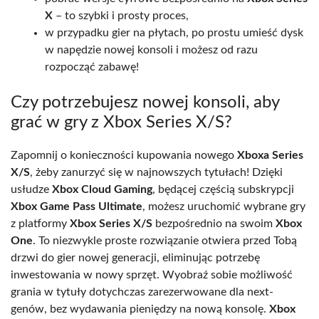
X
– to szybki i prosty proces,
w przypadku gier na płytach, po prostu umieść dysk
w napędzie nowej konsoli i możesz od razu
rozpocząć zabawę!
Czy potrzebujesz nowej konsoli, aby
grać w gry z Xbox Series X/S?
Zapomnij o konieczności kupowania nowego
Xboxa Series
X/S
, żeby zanurzyć się w najnowszych tytułach! Dzięki
usłudze
Xbox Cloud Gaming
, będącej częścią subskrypcji
Xbox Game Pass Ultimate
, możesz uruchomić wybrane gry
z platformy
Xbox Series X/S
bezpośrednio na swoim
Xbox
One
. To niezwykle proste rozwiązanie otwiera przed Tobą
drzwi do gier nowej generacji, eliminując potrzebę
inwestowania w nowy sprzęt. Wyobraź sobie możliwość
grania w tytuły dotychczas zarezerwowane dla next-
genów, bez wydawania pieniędzy na nową konsolę.
Xbox