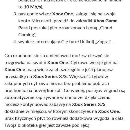
to
10 Mb/s
),
następnie włącz
Xbox One
, zaloguj się na swoje
konto Microsoft, przejdź do zakładki
Xbox Game
Pass
i poszukaj gier oznaczonych ikoną „Cloud
Gaming”,
wybierz interesujący Cię tytuł i kliknij „Zagraj”.
Gra uruchomi się strumieniowo i możesz cieszyć się
rozgrywką na swoim
Xbox One
. Cyfrowe wersje gier na
Xbox One
mają wiele zalet, szczególnie jeśli planujesz
przesiadkę na
Xbox Series X/S
. Większość tytułów
zakupionych cyfrowo można bez problemu pobrać i
uruchomić na nowej konsoli. Co więcej, postępy w grach są
automatycznie zapisywane w chmurze, dzięki czemu
możesz kontynuować zabawę na
Xbox Series X/S
dokładnie w miejscu, w którym skończyłeś na
Xbox One
.
Brak fizycznych płyt to również dodatkowa wygoda, a cała
Twoja biblioteka gier jest zawsze pod ręką.