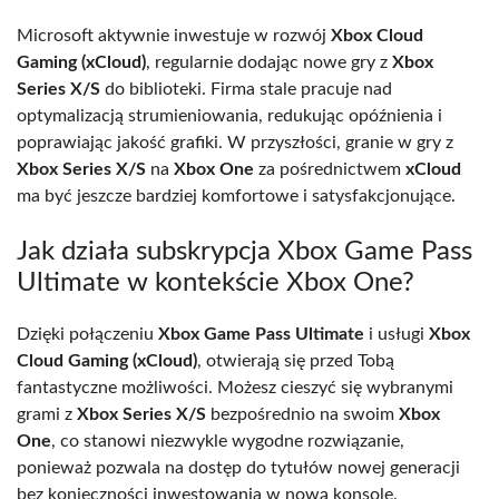
Microsoft aktywnie inwestuje w rozwój
Xbox Cloud
Gaming (xCloud)
, regularnie dodając nowe gry z
Xbox
Series X/S
do biblioteki. Firma stale pracuje nad
optymalizacją strumieniowania, redukując opóźnienia i
poprawiając jakość grafiki. W przyszłości, granie w gry z
Xbox Series X/S
na
Xbox One
za pośrednictwem
xCloud
ma być jeszcze bardziej komfortowe i satysfakcjonujące.
Jak działa subskrypcja Xbox Game Pass
Ultimate w kontekście Xbox One?
Dzięki połączeniu
Xbox Game Pass Ultimate
i usługi
Xbox
Cloud Gaming (xCloud)
, otwierają się przed Tobą
fantastyczne możliwości. Możesz cieszyć się wybranymi
grami z
Xbox Series X/S
bezpośrednio na swoim
Xbox
One
, co stanowi niezwykle wygodne rozwiązanie,
ponieważ pozwala na dostęp do tytułów nowej generacji
bez konieczności inwestowania w nową konsolę.