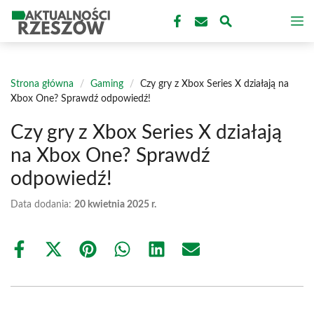
Przejdź
M
do
treści
Strona główna
/
Gaming
/
Czy gry z Xbox Series X działają na
Xbox One? Sprawdź odpowiedź!
Czy gry z Xbox Series X działają
na Xbox One? Sprawdź
odpowiedź!
Data dodania:
20 kwietnia 2025 r.
Share
Share
Share
Share
Share
Share
on
on
on
on
on
on
Facebook
X
Pinterest
WhatsApp
LinkedIn
Email
(Twitter)