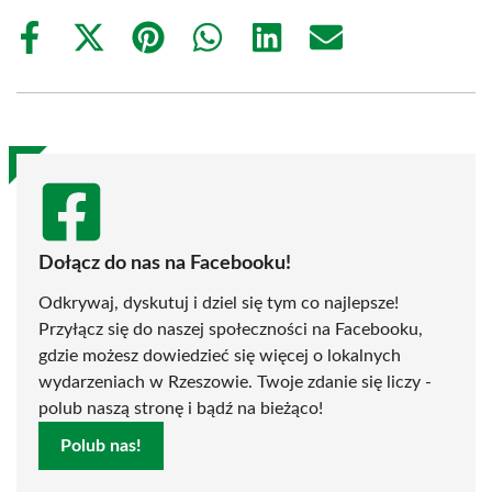
Share
Share
Share
Share
Share
Share
on
on
on
on
on
on
Facebook
X
Pinterest
WhatsApp
LinkedIn
Email
(Twitter)
Dołącz do nas na Facebooku!
Odkrywaj, dyskutuj i dziel się tym co najlepsze!
Przyłącz się do naszej społeczności na Facebooku,
gdzie możesz dowiedzieć się więcej o lokalnych
wydarzeniach w Rzeszowie. Twoje zdanie się liczy -
polub naszą stronę i bądź na bieżąco!
Polub nas!