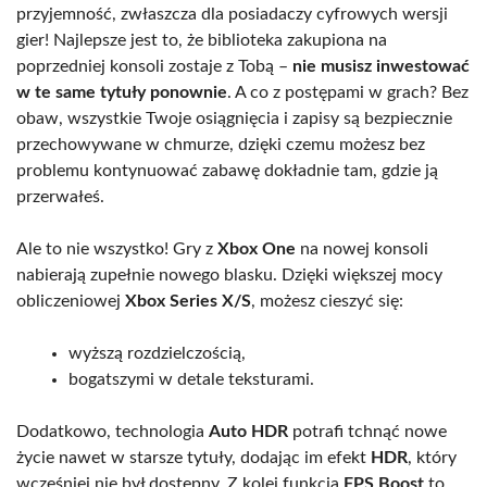
przyjemność, zwłaszcza dla posiadaczy cyfrowych wersji
gier! Najlepsze jest to, że biblioteka zakupiona na
poprzedniej konsoli zostaje z Tobą –
nie musisz inwestować
w te same tytuły ponownie
. A co z postępami w grach? Bez
obaw, wszystkie Twoje osiągnięcia i zapisy są bezpiecznie
przechowywane w chmurze, dzięki czemu możesz bez
problemu kontynuować zabawę dokładnie tam, gdzie ją
przerwałeś.
Ale to nie wszystko! Gry z
Xbox One
na nowej konsoli
nabierają zupełnie nowego blasku. Dzięki większej mocy
obliczeniowej
Xbox Series X/S
, możesz cieszyć się:
wyższą rozdzielczością,
bogatszymi w detale teksturami.
Dodatkowo, technologia
Auto HDR
potrafi tchnąć nowe
życie nawet w starsze tytuły, dodając im efekt
HDR
, który
wcześniej nie był dostępny. Z kolei funkcja
FPS Boost
to