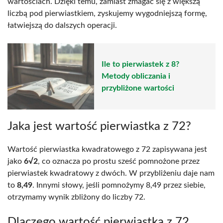
wartościach. Dzięki temu, zamiast zmagać się z większą
liczbą pod pierwiastkiem, zyskujemy wygodniejszą formę,
łatwiejszą do dalszych operacji.
Ile to pierwiastek z 8?
Metody obliczania i
przybliżone wartości
Jaka jest wartość pierwiastka z 72?
Wartość pierwiastka kwadratowego z 72 zapisywana jest
jako
6√2
, co oznacza po prostu sześć pomnożone przez
pierwiastek kwadratowy z dwóch. W przybliżeniu daje nam
to
8,49
. Innymi słowy, jeśli pomnożymy 8,49 przez siebie,
otrzymamy wynik zbliżony do liczby 72.
Dlaczego wartość pierwiastka z 72