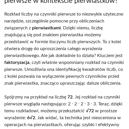
pierwsze w kontekście pierwiastków?
Rozkład liczby na czynniki pierwsze to niezwykle użyteczne
narzędzie, szczególnie pomocne przy obliczeniach
związanych z
pierwiastkami
. Dzięki niemu, liczbę
znajdującą się pod znakiem pierwiastka możemy
przedstawić w formie iloczynu liczb pierwszych. To z kolei
otwiera drogę do uproszczenia całego wyrażenia
pierwiastkowego. Ale jak dokładnie to działa? Kluczem jest
faktoryzacja
, czyli właśnie wspomniany rozkład na czynniki
pierwsze. Umożliwia ona identyfikację kwadratów liczb, co
z kolei pozwala na wyłączenie pewnych czynników przed
znak pierwiastka, znacząco upraszczając dalsze obliczenia.
Spójrzmy na przykład na liczbę
72
. Jej rozkład na czynniki
pierwsze wygląda następująco: 2 ⋅ 2 ⋅ 2 ⋅ 3 ⋅ 3. Teraz, dzięki
temu rozkładowi, możemy przekształcić
√72
w prostsze
wyrażenie:
6√2
. Jak widać, ta technika jest nieoceniona w
operacjach na pierwiastkach, oferując szybki i efektywny