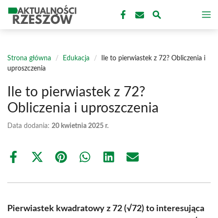
Przejdź
M
do
treści
Strona główna
/
Edukacja
/
Ile to pierwiastek z 72? Obliczenia i
uproszczenia
Ile to pierwiastek z 72?
Obliczenia i uproszczenia
Data dodania:
20 kwietnia 2025 r.
Share
Share
Share
Share
Share
Share
on
on
on
on
on
on
Facebook
X
Pinterest
WhatsApp
LinkedIn
Email
(Twitter)
Pierwiastek kwadratowy z 72 (√72) to interesująca