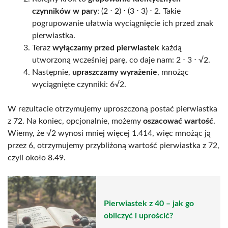
czynników w pary
: (2 ⋅ 2) ⋅ (3 ⋅ 3) ⋅ 2. Takie
pogrupowanie ułatwia wyciągnięcie ich przed znak
pierwiastka.
Teraz
wyłączamy przed pierwiastek
każdą
utworzoną wcześniej parę, co daje nam: 2 ⋅ 3 ⋅ √2.
Następnie,
upraszczamy wyrażenie
, mnożąc
wyciągnięte czynniki: 6√2.
W rezultacie otrzymujemy uproszczoną postać pierwiastka
z 72. Na koniec, opcjonalnie, możemy
oszacować wartość
.
Wiemy, że √2 wynosi mniej więcej 1.414, więc mnożąc ją
przez 6, otrzymujemy przybliżoną wartość pierwiastka z 72,
czyli około 8.49.
Pierwiastek z 40 – jak go
obliczyć i uprościć?