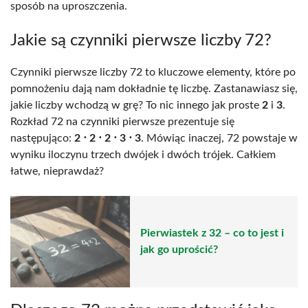
sposób na uproszczenia.
Jakie są czynniki pierwsze liczby 72?
Czynniki pierwsze liczby 72 to kluczowe elementy, które po
pomnożeniu dają nam dokładnie tę liczbę. Zastanawiasz się,
jakie liczby wchodzą w grę? To nic innego jak proste
2
i
3
.
Rozkład 72 na czynniki pierwsze prezentuje się
następująco:
2 ⋅ 2 ⋅ 2 ⋅ 3 ⋅ 3
. Mówiąc inaczej, 72 powstaje w
wyniku iloczynu trzech dwójek i dwóch trójek. Całkiem
łatwe, nieprawdaż?
Pierwiastek z 32 – co to jest i
jak go uprościć?