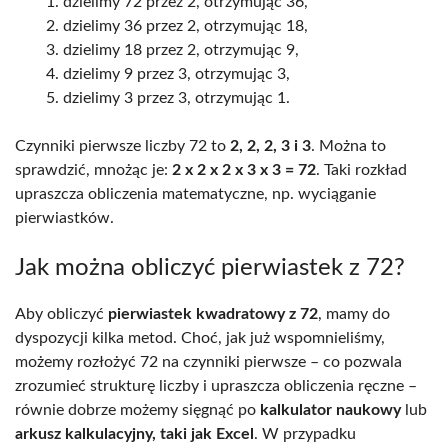
dzielimy 72 przez 2, otrzymując 36,
dzielimy 36 przez 2, otrzymując 18,
dzielimy 18 przez 2, otrzymując 9,
dzielimy 9 przez 3, otrzymując 3,
dzielimy 3 przez 3, otrzymując 1.
Czynniki pierwsze liczby 72 to
2, 2, 2, 3 i 3
. Można to
sprawdzić, mnożąc je:
2 x 2 x 2 x 3 x 3 = 72
. Taki rozkład
upraszcza obliczenia matematyczne, np. wyciąganie
pierwiastków.
Jak można obliczyć pierwiastek z 72?
Aby obliczyć
pierwiastek kwadratowy z 72
, mamy do
dyspozycji kilka metod. Choć, jak już wspomnieliśmy,
możemy rozłożyć 72 na czynniki pierwsze – co pozwala
zrozumieć strukturę liczby i upraszcza obliczenia ręczne –
równie dobrze możemy sięgnąć po
kalkulator naukowy
lub
arkusz kalkulacyjny, taki jak Excel
. W przypadku