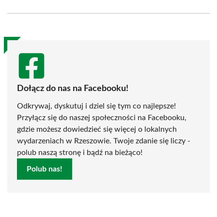
Facebook
X
Pinterest
WhatsApp
LinkedIn
Email
(Twitter)
Dołącz do nas na Facebooku!
Odkrywaj, dyskutuj i dziel się tym co najlepsze!
Przyłącz się do naszej społeczności na Facebooku,
gdzie możesz dowiedzieć się więcej o lokalnych
wydarzeniach w Rzeszowie. Twoje zdanie się liczy -
polub naszą stronę i bądź na bieżąco!
Polub nas!