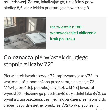
osi liczbowej
. Zatem, lokalizując go, umieścimy go w
okolicy 8,5, ale z lekkim przesunięciem w stronę 8.
Pierwiastek z 180 –
wprowadzenie i obliczenia
krok po kroku
Co oznacza pierwiastek drugiego
stopnia z liczby 72?
Pierwiastek kwadratowy z 72, zapisywany jako
√72
, to
wartość, która pomnożona przez samą siebie daje 72.
Mówiąc prościej, poszukujemy liczby, której kwadrat
wynosi 72. Możemy go przedstawić dokładniej jako
6√2
, co
wynika z uproszczenia. Jeśli jednak bardziej przemawiają do
ciebie liczby dziesiętne, wiedz, że
√72
to w przybliżeniu