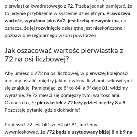
pierwiastka kwadratowego z 72. Trzeba jednak pamiętać, że
to jedynie przybliżenie w systemie dziesiętnym.
Prawdziwa
wartość, wyrażona jako 6√2, jest liczbą niewymierną
, co
oznacza, że jej rozwinięcie dziesiętne jest nieskończone i
pozbawione regularnego wzoru powtórzeń.
Jak oszacować wartość pierwiastka z
72 na osi liczbowej?
Aby umieścić √72 na osi liczbowej, w pierwszej kolejności
musimy ustalić, między jakimi dwiema liczbami całkowitymi
się znajduje. Pamiętając, że 8² to 64, a 9² daje 81, widzimy
wyraźnie, że 72 mieści się pomiędzy tymi wartościami.
Oznacza to, że
pierwiastek z 72 leży gdzieś między 8 a 9
.
Pozostaje pytanie, gdzie dokładnie?
Ponieważ 72 jest bliższe 64 niż 81, możemy
wywnioskować, że
√72 będzie usytuowany bliżej 8 niż 9 na