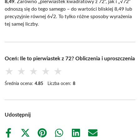
8,49
. Zarówno „pierwiastek kwadratowy z 72”, jak i „√72”
odnoszą się do tego samego – do wartości bliskiej 8,49 lub
precyzyjnie równej 6√2. To tylko różne sposoby wyrażenia
tej samej liczby.
Oceń: Ile to pierwiastek z 72? Obliczenia i uproszczenia
★
★
★
★
★
Średnia ocena:
4.85
Liczba ocen:
8
Udostępnij
Share
Share
Share
Share
Share
Share
on
on
on
on
on
on