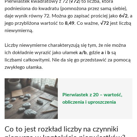
Pierwiastek kwadratowy z 72 (
√72
) to liczba, która
podniesiona do kwadratu (pomnożona przez samą siebie),
daje wynik równy 72. Można go zapisać prościej jako
6√2
, a
jego przybliżona wartość to
8,49
. Co ważne,
√72
jest liczbą
niewymierną.
Liczby niewymierne charakteryzują się tym, że nie można
ich dokładnie wyrazić jako ułamek
a/b
, gdzie
a
i
b
są
liczbami całkowitymi. Nie da się go przedstawić za pomocą
zwykłego ułamka.
Pierwiastek z 20 – wartość,
obliczenia i uproszczenia
Co to jest rozkład liczby na czynniki