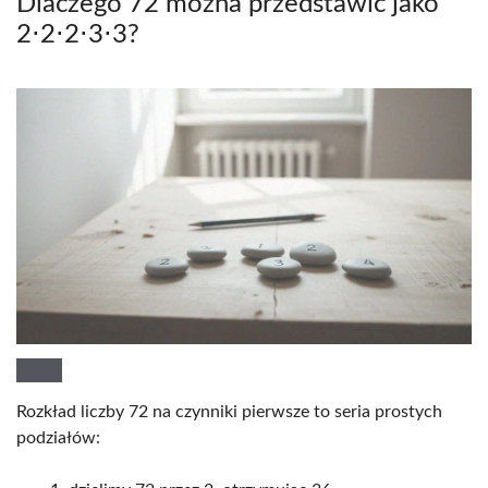
Dlaczego 72 można przedstawić jako
2⋅2⋅2⋅3⋅3?
Rozkład liczby 72 na czynniki pierwsze to seria prostych
podziałów: