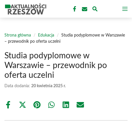
Przejdź
M
do
treści
Strona główna
/
Edukacja
/
Studia podyplomowe w Warszawie
– przewodnik po oferta uczelni
Studia podyplomowe w
Warszawie – przewodnik po
oferta uczelni
Data dodania:
20 kwietnia 2025 r.
Share
Share
Share
Share
Share
Share
on
on
on
on
on
on
Facebook
X
Pinterest
WhatsApp
LinkedIn
Email
(Twitter)