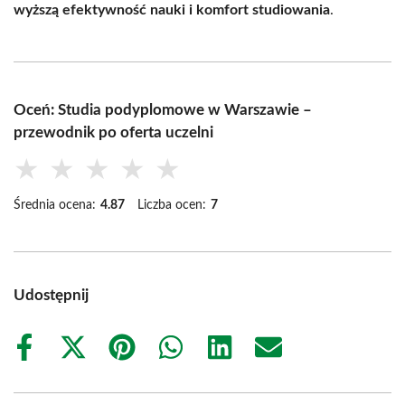
wyższą efektywność nauki i komfort studiowania
.
Oceń: Studia podyplomowe w Warszawie –
przewodnik po oferta uczelni
★
★
★
★
★
Średnia ocena:
4.87
Liczba ocen:
7
Udostępnij
Share
Share
Share
Share
Share
Share
on
on
on
on
on
on
Facebook
X
Pinterest
WhatsApp
LinkedIn
Email
(Twitter)