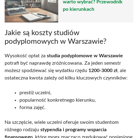
warto wybrać? Przewodnik
po kierunkach
Jakie są koszty studiów
podyplomowych w Warszawie?
Wysokość opłat za
studia podyplomowe w Warszawie
potrafi być naprawdę zróżnicowana. Za jeden semestr
możesz spodziewać się wydatku rzędu
1200-3000 zł
, ale
ostateczna kwota zależy od kilku kluczowych czynników:
prestiż uczelni,
popularność konkretnego kierunku,
forma zajęć.
Na szczęście, wiele uczelni oferuje swoim studentom
różnego rodzaju
stypendia i programy wsparcia
finansowego
, które mogą znacząco zredukować poniesione