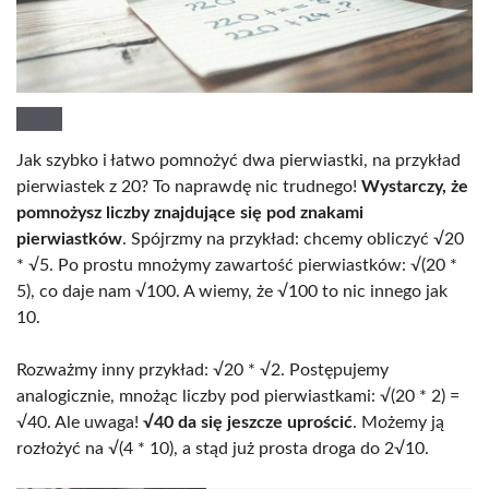
Jak szybko i łatwo pomnożyć dwa pierwiastki, na przykład
pierwiastek z 20? To naprawdę nic trudnego!
Wystarczy, że
pomnożysz liczby znajdujące się pod znakami
pierwiastków
. Spójrzmy na przykład: chcemy obliczyć √20
* √5. Po prostu mnożymy zawartość pierwiastków: √(20 *
5), co daje nam √100. A wiemy, że √100 to nic innego jak
10.
Rozważmy inny przykład: √20 * √2. Postępujemy
analogicznie, mnożąc liczby pod pierwiastkami: √(20 * 2) =
√40. Ale uwaga!
√40 da się jeszcze uprościć
. Możemy ją
rozłożyć na √(4 * 10), a stąd już prosta droga do 2√10.