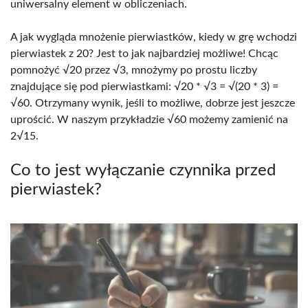
uniwersalny element w obliczeniach.
A jak wygląda mnożenie pierwiastków, kiedy w grę wchodzi
pierwiastek z 20? Jest to jak najbardziej możliwe! Chcąc
pomnożyć √20 przez √3, mnożymy po prostu liczby
znajdujące się pod pierwiastkami: √20 * √3 = √(20 * 3) =
√60. Otrzymany wynik, jeśli to możliwe, dobrze jest jeszcze
uprościć. W naszym przykładzie √60 możemy zamienić na
2√15.
Co to jest wyłączanie czynnika przed
pierwiastek?