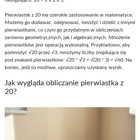
Pierwiastek z 20 ma szerokie zastosowanie w matematyce.
Możemy go dodawać, odejmować, mnożyć i dzielić z innymi
pierwiastkami, co czyni go przydatnym w obliczeniach
zarówno geometrycznych, jak i algebraicznych. Mnożenie
pierwiastków jest operacją wykonalną. Przykładowo, aby
pomnożyć √20 przez √3, mnożymy liczby znajdujące się
pod znakami pierwiastków: √20 * √3 = √(20 * 3) = √60. Na
koniec, jeśli to możliwe, upraszczamy uzyskany wynik.
Jak wygląda obliczanie pierwiastka z
20?