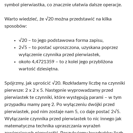
symbol pierwiastka, co znacznie ułatwia dalsze operacje.
Warto wiedzieć, że √20 można przedstawić na kilka
sposobów:
√20 – to jego podstawowa forma zapisu,
2√5 – to postać uproszczona, uzyskana poprzez
wyłączenie czynnika przed pierwiastek,
około 4,4721359 – to z kolei jego przybliżona
wartość dziesiętna.
Spójrzmy, jak uprościć √20. Rozkładamy liczbę na czynniki
pierwsze: 2 x 2 x 5. Następnie wyprowadzamy przed
pierwiastek te czynniki, które występują parami – w tym
przypadku mamy parę 2. Po wyłączeniu dwójki przed
pierwiastek, pod nim zostaje nam 5, co daje postać 2√5.
Wyłączanie czynnika przed pierwiastek to nic innego jak
matematyczna technika upraszczania wyrażeń
zawierających pierwiastki. Poszukujemy kwadratów liczb