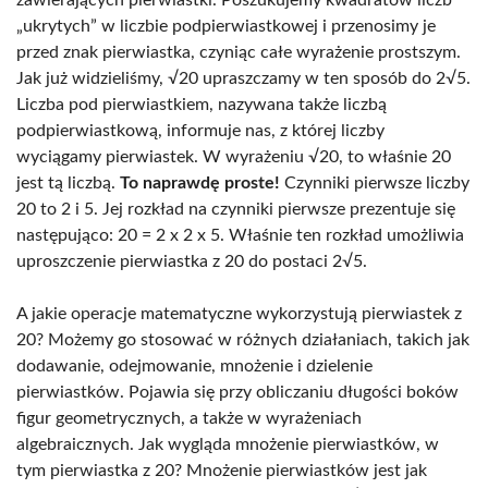
„ukrytych” w liczbie podpierwiastkowej i przenosimy je
przed znak pierwiastka, czyniąc całe wyrażenie prostszym.
Jak już widzieliśmy, √20 upraszczamy w ten sposób do 2√5.
Liczba pod pierwiastkiem, nazywana także liczbą
podpierwiastkową, informuje nas, z której liczby
wyciągamy pierwiastek. W wyrażeniu √20, to właśnie 20
jest tą liczbą.
To naprawdę proste!
Czynniki pierwsze liczby
20 to 2 i 5. Jej rozkład na czynniki pierwsze prezentuje się
następująco: 20 = 2 x 2 x 5. Właśnie ten rozkład umożliwia
uproszczenie pierwiastka z 20 do postaci 2√5.
A jakie operacje matematyczne wykorzystują pierwiastek z
20? Możemy go stosować w różnych działaniach, takich jak
dodawanie, odejmowanie, mnożenie i dzielenie
pierwiastków. Pojawia się przy obliczaniu długości boków
figur geometrycznych, a także w wyrażeniach
algebraicznych. Jak wygląda mnożenie pierwiastków, w
tym pierwiastka z 20? Mnożenie pierwiastków jest jak