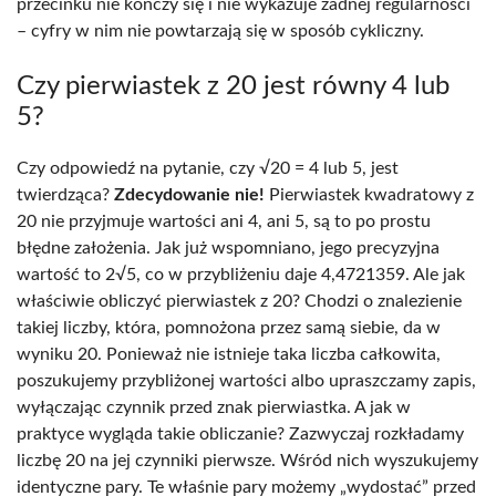
przecinku nie kończy się i nie wykazuje żadnej regularności
– cyfry w nim nie powtarzają się w sposób cykliczny.
Czy pierwiastek z 20 jest równy 4 lub
5?
Czy odpowiedź na pytanie, czy √20 = 4 lub 5, jest
twierdząca?
Zdecydowanie nie!
Pierwiastek kwadratowy z
20 nie przyjmuje wartości ani 4, ani 5, są to po prostu
błędne założenia. Jak już wspomniano, jego precyzyjna
wartość to 2√5, co w przybliżeniu daje 4,4721359. Ale jak
właściwie obliczyć pierwiastek z 20? Chodzi o znalezienie
takiej liczby, która, pomnożona przez samą siebie, da w
wyniku 20. Ponieważ nie istnieje taka liczba całkowita,
poszukujemy przybliżonej wartości albo upraszczamy zapis,
wyłączając czynnik przed znak pierwiastka. A jak w
praktyce wygląda takie obliczanie? Zazwyczaj rozkładamy
liczbę 20 na jej czynniki pierwsze. Wśród nich wyszukujemy
identyczne pary. Te właśnie pary możemy „wydostać” przed