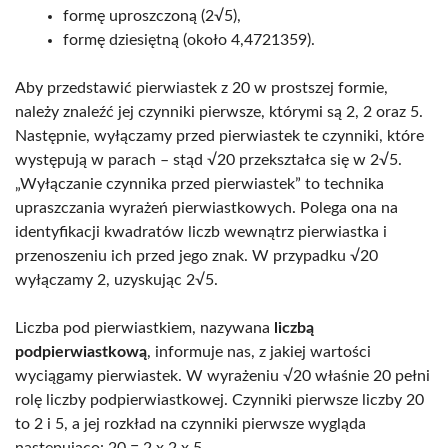
formę uproszczoną (2√5),
formę dziesiętną (około 4,4721359).
Aby przedstawić pierwiastek z 20 w prostszej formie,
należy znaleźć jej czynniki pierwsze, którymi są 2, 2 oraz 5.
Następnie, wyłączamy przed pierwiastek te czynniki, które
występują w parach – stąd √20 przekształca się w 2√5.
„Wyłączanie czynnika przed pierwiastek” to technika
upraszczania wyrażeń pierwiastkowych. Polega ona na
identyfikacji kwadratów liczb wewnątrz pierwiastka i
przenoszeniu ich przed jego znak. W przypadku √20
wyłączamy 2, uzyskując 2√5.
Liczba pod pierwiastkiem, nazywana
liczbą
podpierwiastkową
, informuje nas, z jakiej wartości
wyciągamy pierwiastek. W wyrażeniu √20 właśnie 20 pełni
rolę liczby podpierwiastkowej. Czynniki pierwsze liczby 20
to 2 i 5, a jej rozkład na czynniki pierwsze wygląda
następująco: 20 = 2 x 2 x 5.