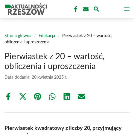
Przejdź
M
do
treści
Strona główna
/
Edukacja
/
Pierwiastek z 20 – wartość,
obliczenia i uproszczenia
Pierwiastek z 20 – wartość,
obliczenia i uproszczenia
Data dodania:
20 kwietnia 2025 r.
Share
Share
Share
Share
Share
Share
on
on
on
on
on
on
Facebook
X
Pinterest
WhatsApp
LinkedIn
Email
(Twitter)
Pierwiastek kwadratowy z liczby 20, przyjmujący