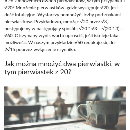
A co z mnożeniem dwóch pierwiastków, w tym przypadku z
√20? Mnożenie pierwiastków, gdzie występuje √20, jest
dość intuicyjne. Wystarczy pomnożyć liczby pod znakami
pierwiastków. Przykładowo, mnożąc √20 przez √3,
postępujemy w następujący sposób: √20 * √3 = √(20 * 3) =
√60. Otrzymany wynik warto uprościć, jeśli istnieje taka
możliwość. W naszym przykładzie √60 redukuje się do
2√15 poprzez wyłączenie czynnika.
Jak można mnożyć dwa pierwiastki, w
tym pierwiastek z 20?