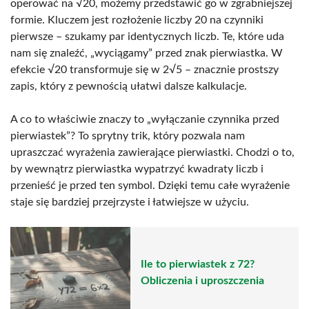
operować na √20, możemy przedstawić go w zgrabniejszej
formie. Kluczem jest rozłożenie liczby 20 na czynniki
pierwsze – szukamy par identycznych liczb. Te, które uda
nam się znaleźć, „wyciągamy” przed znak pierwiastka. W
efekcie √20 transformuje się w 2√5 – znacznie prostszy
zapis, który z pewnością ułatwi dalsze kalkulacje.
A co to właściwie znaczy to „wyłączanie czynnika przed
pierwiastek”? To sprytny trik, który pozwala nam
upraszczać wyrażenia zawierające pierwiastki. Chodzi o to,
by wewnątrz pierwiastka wypatrzyć kwadraty liczb i
przenieść je przed ten symbol. Dzięki temu całe wyrażenie
staje się bardziej przejrzyste i łatwiejsze w użyciu.
Ile to pierwiastek z 72?
Obliczenia i uproszczenia