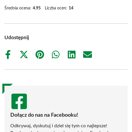
Średnia ocena:
4.95
Liczba ocen:
14
Udostępnij
Share
Share
Share
Share
Share
Share
on
on
on
on
on
on
Facebook
X
Pinterest
WhatsApp
LinkedIn
Email
(Twitter)
Dołącz do nas na Facebooku!
Odkrywaj, dyskutuj i dziel się tym co najlepsze!