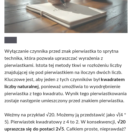
Wyłączanie czynnika przed znak pierwiastka to sprytna
technika, która pozwala upraszczać wyrażenia z
pierwiastkami. Istota tej metody tkwi w rozłożeniu liczby
znajdującej się pod pierwiastkiem na iloczyn dwóch liczb.
Kluczowe jest, aby jeden z tych czynników był
kwadratem
liczby naturalnej
, ponieważ umożliwia to wyodrębnienie
pierwiastka z tego kwadratu. Wynik tego pierwiastkowania
zostaje następnie umieszczony przed znakiem pierwiastka.
Weźmy na przykład √20. Możemy ją przedstawić jako √(4 *
5). Pierwiastek kwadratowy z 4 to 2. W konsekwencji,
√20
upraszcza się do postaci 2√5
. Całkiem proste, nieprawdaż?