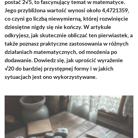
postać 2√5, to fascynujący temat w matematyce.
Jego przybliżona wartość wynosi około 4,4721359,
co czyni go liczbą niewymierną, której rozwinięcie
dziesiętne nigdy się nie kończy. W artykule
odkryjesz, jak skutecznie obliczać ten pierwiastek, a
także poznasz praktyczne zastosowania w różnych
działaniach matematycznych, od mnożenia po
dodawanie. Dowiedz się, jak uprościć wyrażenie
√20 do bardziej przystępnej formy i w jakich
sytuacjach jest ono wykorzystywane.