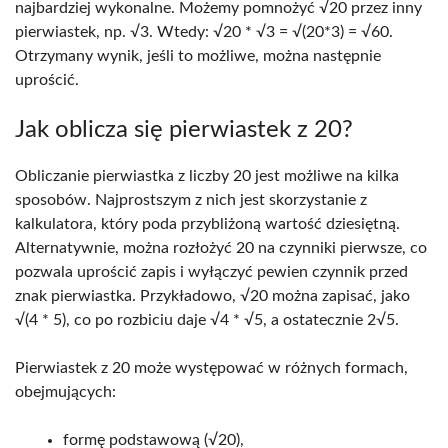
najbardziej wykonalne. Możemy pomnożyć √20 przez inny
pierwiastek, np. √3. Wtedy: √20 * √3 = √(20*3) = √60.
Otrzymany wynik, jeśli to możliwe, można następnie
uprościć.
Jak oblicza się pierwiastek z 20?
Obliczanie pierwiastka z liczby 20 jest możliwe na kilka
sposobów. Najprostszym z nich jest skorzystanie z
kalkulatora, który poda przybliżoną wartość dziesiętną.
Alternatywnie, można rozłożyć 20 na czynniki pierwsze, co
pozwala uprościć zapis i wyłączyć pewien czynnik przed
znak pierwiastka. Przykładowo, √20 można zapisać, jako
√(4 * 5), co po rozbiciu daje √4 * √5, a ostatecznie 2√5.
Pierwiastek z 20 może występować w różnych formach,
obejmujących:
formę podstawową (√20),