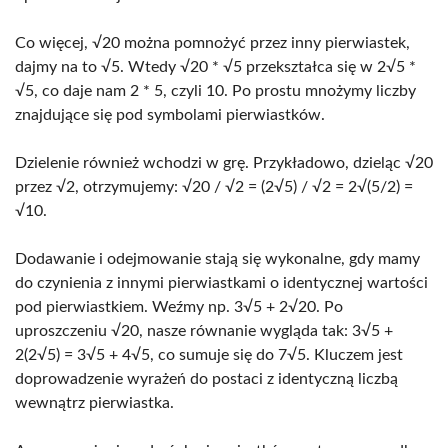
Co więcej, √20 można pomnożyć przez inny pierwiastek,
dajmy na to √5. Wtedy √20 * √5 przekształca się w 2√5 *
√5, co daje nam 2 * 5, czyli 10. Po prostu mnożymy liczby
znajdujące się pod symbolami pierwiastków.
Dzielenie również wchodzi w grę. Przykładowo, dzieląc √20
przez √2, otrzymujemy: √20 / √2 = (2√5) / √2 = 2√(5/2) =
√10.
Dodawanie i odejmowanie stają się wykonalne, gdy mamy
do czynienia z innymi pierwiastkami o identycznej wartości
pod pierwiastkiem. Weźmy np. 3√5 + 2√20. Po
uproszczeniu √20, nasze równanie wygląda tak: 3√5 +
2(2√5) = 3√5 + 4√5, co sumuje się do 7√5. Kluczem jest
doprowadzenie wyrażeń do postaci z identyczną liczbą
wewnątrz pierwiastka.