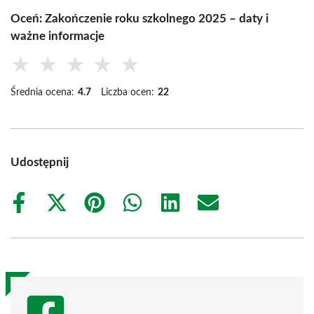
Oceń: Zakończenie roku szkolnego 2025 – daty i
ważne informacje
★
★
★
★
★
Średnia ocena:
4.7
Liczba ocen:
22
Udostępnij
Share
Share
Share
Share
Share
Share
on
on
on
on
on
on
Facebook
X
Pinterest
WhatsApp
LinkedIn
Email
(Twitter)