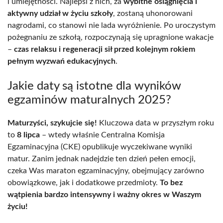
i umiejętności. Najlepsi z nich, za
wybitne osiągnięcia i
aktywny udział w życiu szkoły
, zostaną uhonorowani
nagrodami, co stanowi nie lada wyróżnienie. Po uroczystym
pożegnaniu ze szkołą, rozpoczynają się upragnione wakacje
–
czas relaksu i regeneracji sił przed kolejnym rokiem
pełnym wyzwań edukacyjnych
.
Jakie daty są istotne dla wyników
egzaminów maturalnych 2025?
Maturzyści, szykujcie się!
Kluczowa data w przyszłym roku
to
8 lipca
– wtedy właśnie Centralna Komisja
Egzaminacyjna (CKE) opublikuje wyczekiwane wyniki
matur. Zanim jednak nadejdzie ten dzień pełen emocji,
czeka Was maraton egzaminacyjny, obejmujący zarówno
obowiązkowe, jak i dodatkowe przedmioty.
To bez
wątpienia bardzo intensywny i ważny okres w Waszym
życiu!