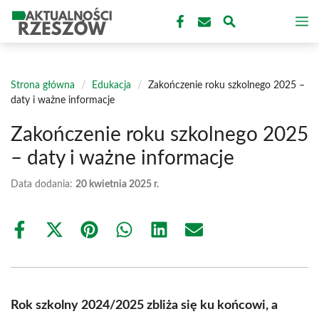
Przejdź
M
do
treści
Strona główna
/
Edukacja
/
Zakończenie roku szkolnego 2025 –
daty i ważne informacje
Zakończenie roku szkolnego 2025
– daty i ważne informacje
Data dodania:
20 kwietnia 2025 r.
Share
Share
Share
Share
Share
Share
on
on
on
on
on
on
Facebook
X
Pinterest
WhatsApp
LinkedIn
Email
(Twitter)
Rok szkolny 2024/2025 zbliża się ku końcowi, a