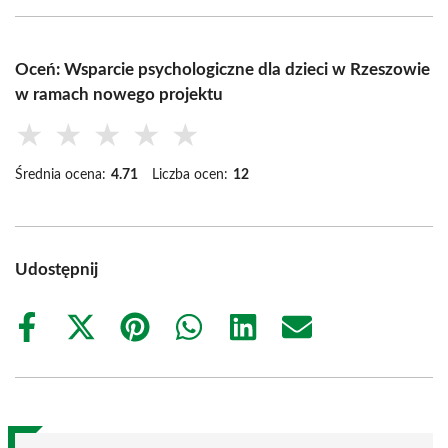
Oceń: Wsparcie psychologiczne dla dzieci w Rzeszowie
w ramach nowego projektu
★
★
★
★
★
Średnia ocena:
4.71
Liczba ocen:
12
Udostępnij
Share
Share
Share
Share
Share
Share
on
on
on
on
on
on
Facebook
X
Pinterest
WhatsApp
LinkedIn
Email
(Twitter)