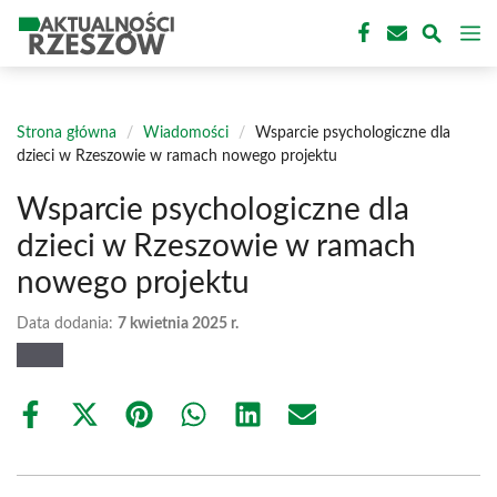
Przejdź
M
do
treści
Strona główna
/
Wiadomości
/
Wsparcie psychologiczne dla
dzieci w Rzeszowie w ramach nowego projektu
Wsparcie psychologiczne dla
dzieci w Rzeszowie w ramach
nowego projektu
Data dodania:
7 kwietnia 2025 r.
Share
Share
Share
Share
Share
Share
on
on
on
on
on
on
Facebook
X
Pinterest
WhatsApp
LinkedIn
Email
(Twitter)