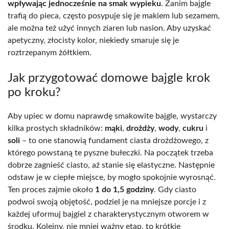
wpływając jednocześnie na smak wypieku
. Zanim bajgle
trafią do pieca, często posypuje się je makiem lub sezamem,
ale można też użyć innych ziaren lub nasion. Aby uzyskać
apetyczny, złocisty kolor, niekiedy smaruje się je
roztrzepanym żółtkiem.
Jak przygotować domowe bajgle krok
po kroku?
Aby upiec w domu naprawdę smakowite bajgle, wystarczy
kilka prostych składników:
mąki
,
drożdży
,
wody
,
cukru
i
soli
– to one stanowią fundament ciasta drożdżowego, z
którego powstaną te pyszne bułeczki. Na początek trzeba
dobrze zagnieść ciasto, aż stanie się elastyczne. Następnie
odstaw je w ciepłe miejsce, by mogło spokojnie wyrosnąć.
Ten proces zajmie około
1 do 1,5 godziny
. Gdy ciasto
podwoi swoją objętość, podziel je na mniejsze porcje i z
każdej uformuj bajgiel z charakterystycznym otworem w
środku. Kolejny, nie mniej ważny etap, to krótkie