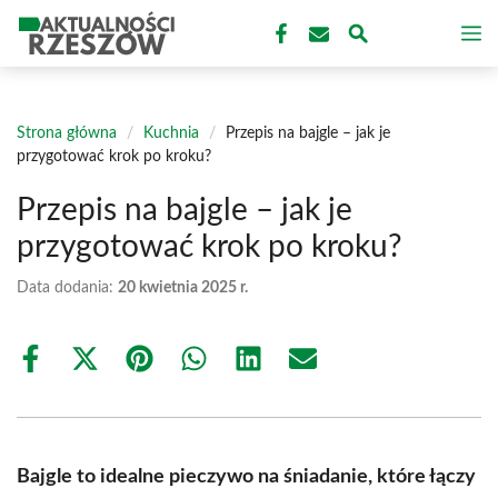
Przejdź
M
do
treści
Strona główna
/
Kuchnia
/
Przepis na bajgle – jak je
przygotować krok po kroku?
Przepis na bajgle – jak je
przygotować krok po kroku?
Data dodania:
20 kwietnia 2025 r.
Share
Share
Share
Share
Share
Share
on
on
on
on
on
on
Facebook
X
Pinterest
WhatsApp
LinkedIn
Email
(Twitter)
Bajgle to idealne pieczywo na śniadanie, które łączy