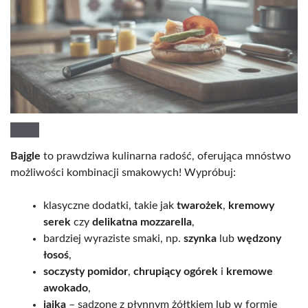
Bajgle
to prawdziwa kulinarna radość, oferująca mnóstwo
możliwości kombinacji smakowych! Wypróbuj:
klasyczne dodatki, takie jak
twarożek
,
kremowy
serek
czy
delikatna mozzarella
,
bardziej wyraziste smaki, np.
szynka
lub
wędzony
łosoś
,
soczysty pomidor
,
chrupiący ogórek
i
kremowe
awokado
,
jajka
– sadzone z płynnym żółtkiem lub w formie