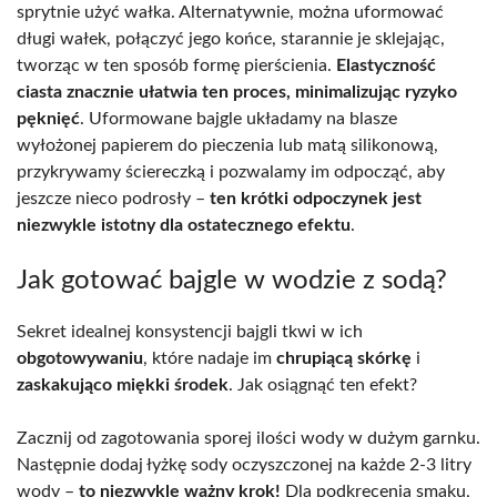
sprytnie użyć wałka. Alternatywnie, można uformować
długi wałek, połączyć jego końce, starannie je sklejając,
tworząc w ten sposób formę pierścienia.
Elastyczność
ciasta znacznie ułatwia ten proces, minimalizując ryzyko
pęknięć
. Uformowane bajgle układamy na blasze
wyłożonej papierem do pieczenia lub matą silikonową,
przykrywamy ściereczką i pozwalamy im odpocząć, aby
jeszcze nieco podrosły –
ten krótki odpoczynek jest
niezwykle istotny dla ostatecznego efektu
.
Jak gotować bajgle w wodzie z sodą?
Sekret idealnej konsystencji bajgli tkwi w ich
obgotowywaniu
, które nadaje im
chrupiącą skórkę
i
zaskakująco miękki środek
. Jak osiągnąć ten efekt?
Zacznij od zagotowania sporej ilości wody w dużym garnku.
Następnie dodaj łyżkę sody oczyszczonej na każde 2-3 litry
wody –
to niezwykle ważny krok!
Dla podkręcenia smaku,