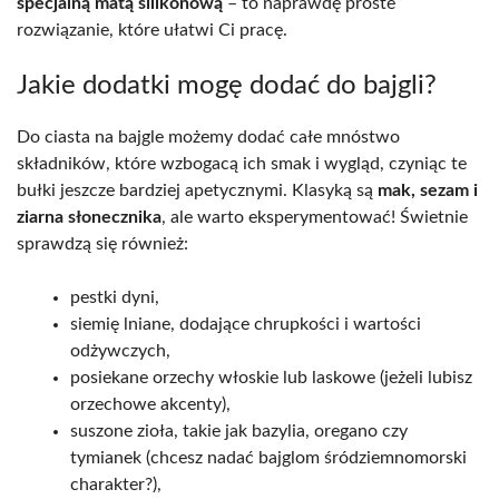
specjalną matą silikonową
– to naprawdę proste
rozwiązanie, które ułatwi Ci pracę.
Jakie dodatki mogę dodać do bajgli?
Do ciasta na bajgle możemy dodać całe mnóstwo
składników, które wzbogacą ich smak i wygląd, czyniąc te
bułki jeszcze bardziej apetycznymi. Klasyką są
mak, sezam i
ziarna słonecznika
, ale warto eksperymentować! Świetnie
sprawdzą się również:
pestki dyni,
siemię lniane, dodające chrupkości i wartości
odżywczych,
posiekane orzechy włoskie lub laskowe (jeżeli lubisz
orzechowe akcenty),
suszone zioła, takie jak bazylia, oregano czy
tymianek (chcesz nadać bajglom śródziemnomorski
charakter?),