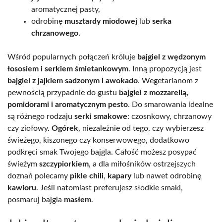
aromatycznej pasty,
odrobinę
musztardy miodowej
lub
serka
chrzanowego
.
Wśród popularnych połączeń króluje
bajgiel z wędzonym
łososiem i serkiem śmietankowym
. Inną propozycją jest
bajgiel z jajkiem sadzonym i awokado
. Wegetarianom z
pewnością przypadnie do gustu
bajgiel z mozzarellą,
pomidorami i aromatycznym pesto
. Do smarowania idealne
są różnego rodzaju
serki smakowe
: czosnkowy, chrzanowy
czy ziołowy.
Ogórek
, niezależnie od tego, czy wybierzesz
świeżego, kiszonego czy konserwowego, dodatkowo
podkręci smak Twojego bajgla. Całość możesz posypać
świeżym
szczypiorkiem
, a dla miłośników ostrzejszych
doznań polecamy
pikle chili
,
kapary
lub nawet odrobinę
kawioru
. Jeśli natomiast preferujesz słodkie smaki,
posmaruj bajgla
masłem
.