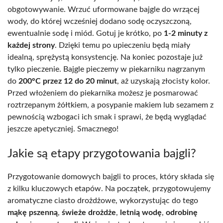
obgotowywanie. Wrzuć uformowane bajgle do wrzącej
wody, do której wcześniej dodano sodę oczyszczoną,
ewentualnie sodę i miód. Gotuj je krótko, po
1-2 minuty z
każdej strony
. Dzięki temu po upieczeniu będą miały
idealną, sprężystą konsystencję. Na koniec pozostaje już
tylko pieczenie. Bajgle pieczemy w piekarniku nagrzanym
do
200°C przez 12 do 20 minut
, aż uzyskają złocisty kolor.
Przed włożeniem do piekarnika możesz je posmarować
roztrzepanym żółtkiem, a posypanie makiem lub sezamem z
pewnością wzbogaci ich smak i sprawi, że będą wyglądać
jeszcze apetyczniej. Smacznego!
Jakie są etapy przygotowania bajgli?
Przygotowanie domowych bajgli to proces, który składa się
z kilku kluczowych etapów. Na początek, przygotowujemy
aromatyczne ciasto drożdżowe, wykorzystując do tego
mąkę pszenną
,
świeże drożdże
,
letnią wodę
,
odrobinę