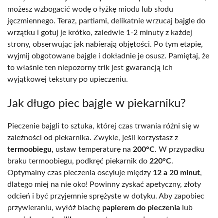
możesz wzbogacić wodę o łyżkę miodu lub słodu
jęczmiennego. Teraz, partiami, delikatnie wrzucaj bajgle do
wrzątku i gotuj je krótko, zaledwie 1-2 minuty z każdej
strony, obserwując jak nabierają objętości. Po tym etapie,
wyjmij obgotowane bajgle i dokładnie je osusz. Pamiętaj, że
to właśnie ten niepozorny trik jest gwarancją ich
wyjątkowej tekstury po upieczeniu.
Jak długo piec bajgle w piekarniku?
Pieczenie bajgli to sztuka, której czas trwania różni się w
zależności od piekarnika. Zwykle, jeśli korzystasz z
termoobiegu
, ustaw temperaturę na
200°C
. W przypadku
braku termoobiegu, podkręć piekarnik do
220°C
.
Optymalny czas pieczenia oscyluje między
12 a 20 minut
,
dlatego miej na nie oko! Powinny zyskać apetyczny, złoty
odcień i być przyjemnie sprężyste w dotyku. Aby zapobiec
przywieraniu, wyłóż blachę
papierem do pieczenia
lub