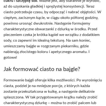
cukru
i
szczyptę soli
. Ważne jest, aby starannie je wyrobić,
aż do uzyskania gładkiej i sprężystej konsystencji. Teraz
ciasto potrzebuje czasu, by odpocząć i nabrać objętości. W
ciepłym, zacisznym kącie, w ciągu około półtorej godziny,
powinno urosnąć dwukrotnie. Następnie formujemy
charakterystyczne obwarzanki z dziurką w środku. Przed
pieczeniem czeka je krótka kąpiel we wrzątku z dodatkiem
sody, co zapewni im idealną teksturę. Na sam koniec,
umieszczamy bajgle w rozgrzanym piekarniku, gdzie
nabierają złocistego koloru i apetycznego aromatu. I
gotowe!
Jak formować ciasto na bajgle?
Formowanie bajgli oferuje kilka możliwości. Po wyrośnięciu
ciasta, podziel je na mniejsze porcje, z których każda
zostanie przekształcona w kulkę, a następnie delikatnie
spłaszczona. W tak przygotowanym krążku należy zrobić
charakterystyczną dziurkę – można to zrobić palcem lub