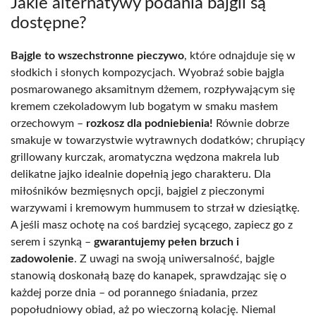
Jakie alternatywy podania bajgli są
dostępne?
Bajgle to wszechstronne pieczywo
, które odnajduje się w
słodkich i słonych kompozycjach. Wyobraź sobie bajgla
posmarowanego aksamitnym dżemem, rozpływającym się
kremem czekoladowym lub bogatym w smaku masłem
orzechowym –
rozkosz dla podniebienia!
Równie dobrze
smakuje w towarzystwie wytrawnych dodatków; chrupiący
grillowany kurczak, aromatyczna wędzona makrela lub
delikatne jajko idealnie dopełnią jego charakteru. Dla
miłośników bezmięsnych opcji, bajgiel z pieczonymi
warzywami i kremowym hummusem to strzał w dziesiątkę.
A jeśli masz ochotę na coś bardziej sycącego, zapiecz go z
serem i szynką –
gwarantujemy pełen brzuch i
zadowolenie
. Z uwagi na swoją uniwersalność, bajgle
stanowią doskonałą bazę do kanapek, sprawdzając się o
każdej porze dnia – od porannego śniadania, przez
popołudniowy obiad, aż po wieczorną kolację. Niemal