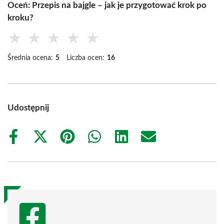
Oceń: Przepis na bajgle – jak je przygotować krok po
kroku?
★
★
★
★
★
Średnia ocena:
5
Liczba ocen:
16
Udostępnij
Share
Share
Share
Share
Share
Share
on
on
on
on
on
on
Facebook
X
Pinterest
WhatsApp
LinkedIn
Email
(Twitter)