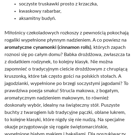
soczyste truskawki prosto z krzaczka,
kwaskowy rabarbar,
aksamitny budyń.
Miłośnicy czekoladowych rozkoszy z pewnością pokochają
rogaliki wypełnione płynnym nadzieniem. A co powiesz na
aromatyczne cynamonki (cinnamon rolls)
, których zapach
roznosi się po całym domu? Babka drożdżowa, zwłaszcza ta
z dodatkiem rodzynek, to kolejny klasyk. Nie można
zapomnieć o tradycyjnym cieście drożdżowym z chrupiącą
kruszonką, które tak często gości na polskich stołach. A
jagodzianki, wypełnione po brzegi soczystymi jagodami? To
prawdziwa poezja smaku! Strucla makowa, z bogatym,
aromatycznym nadzieniem makowym, to również
doskonały wybór, idealny na świąteczny stół. Puszyste
buchty z twarogiem lub tradycyjne pączki, oblane lukrem,
to kolejne klasyki, które nigdy się nie nudzą. Na specjalne
okazje przygotowuje się rogale świętomarcińskie,
wypełnione białym makiem i bakaliami. Dla poszukiwaczy