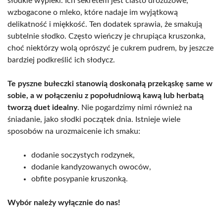
słodkie wypieki. Ich sekretem jest ciasto drożdżowe,
wzbogacone o mleko, które nadaje im wyjątkową
delikatność i miękkość. Ten dodatek sprawia, że smakują
subtelnie słodko. Często wieńczy je chrupiąca kruszonka,
choć niektórzy wolą oprószyć je cukrem pudrem, by jeszcze
bardziej podkreślić ich słodycz.
Te pyszne bułeczki stanowią doskonałą przekąskę same w
sobie, a w połączeniu z popołudniową kawą lub herbatą
tworzą duet idealny
. Nie pogardzimy nimi również na
śniadanie, jako słodki początek dnia. Istnieje wiele
sposobów na urozmaicenie ich smaku:
dodanie soczystych rodzynek,
dodanie kandyzowanych owoców,
obfite posypanie kruszonką.
Wybór należy wyłącznie do nas!