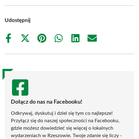
Udostępnij
Share
Share
Share
Share
Share
Share
on
on
on
on
on
on
Facebook
X
Pinterest
WhatsApp
LinkedIn
Email
(Twitter)
Dołącz do nas na Facebooku!
Odkrywaj, dyskutuj i dziel się tym co najlepsze!
Przyłącz się do naszej społeczności na Facebooku,
gdzie możesz dowiedzieć się więcej o lokalnych
wydarzeniach w Rzeszowie. Twoje zdanie się liczy -