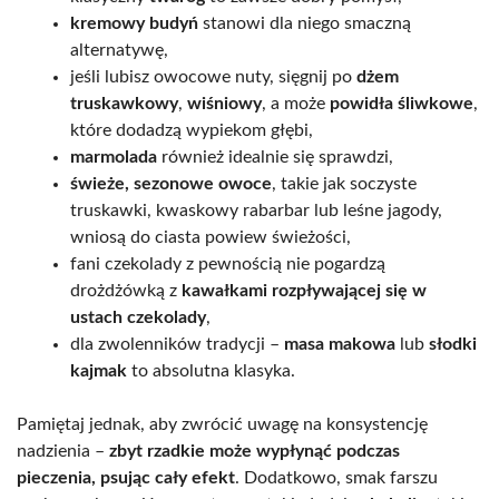
kremowy budyń
stanowi dla niego smaczną
alternatywę,
jeśli lubisz owocowe nuty, sięgnij po
dżem
truskawkowy
,
wiśniowy
, a może
powidła śliwkowe
,
które dodadzą wypiekom głębi,
marmolada
również idealnie się sprawdzi,
świeże, sezonowe owoce
, takie jak soczyste
truskawki, kwaskowy rabarbar lub leśne jagody,
wniosą do ciasta powiew świeżości,
fani czekolady z pewnością nie pogardzą
drożdżówką z
kawałkami rozpływającej się w
ustach czekolady
,
dla zwolenników tradycji –
masa makowa
lub
słodki
kajmak
to absolutna klasyka.
Pamiętaj jednak, aby zwrócić uwagę na konsystencję
nadzienia –
zbyt rzadkie może wypłynąć podczas
pieczenia, psując cały efekt
. Dodatkowo, smak farszu