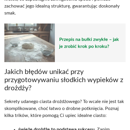
zachować jego idealną strukturę, gwarantując doskonały
smak.
Przepis na bułki zwykłe – jak
je zrobić krok po kroku?
Jakich błędów unikać przy
przygotowywaniu słodkich wypieków z
drożdży?
Sekrety udanego ciasta drożdżowego? To wcale nie jest tak
skomplikowane, choć łatwo o drobne potknięcia. Poznaj
kilka trików, które pomogą Ci upiec idealne ciasto:
świeże drożdże to podstawa sukcesu
. Zanim