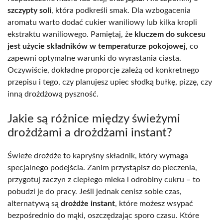
szczypty soli
, która podkreśli smak. Dla wzbogacenia
aromatu warto dodać cukier waniliowy lub kilka kropli
ekstraktu waniliowego. Pamiętaj, że
kluczem do sukcesu
jest użycie składników w temperaturze pokojowej
, co
zapewni optymalne warunki do wyrastania ciasta.
Oczywiście, dokładne proporcje zależą od konkretnego
przepisu i tego, czy planujesz upiec słodką bułkę, pizzę, czy
inną drożdżową pyszność.
Jakie są różnice między świeżymi
drożdżami a drożdżami instant?
Świeże drożdże to kapryśny składnik, który wymaga
specjalnego podejścia. Zanim przystąpisz do pieczenia,
przygotuj zaczyn z ciepłego mleka i odrobiny cukru – to
pobudzi je do pracy. Jeśli jednak cenisz sobie czas,
alternatywą są
drożdże instant
, które możesz wsypać
bezpośrednio do mąki, oszczędzając sporo czasu. Które