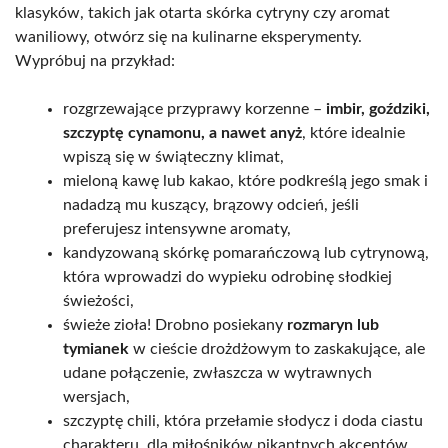
klasyków, takich jak otarta skórka cytryny czy aromat
waniliowy, otwórz się na kulinarne eksperymenty.
Wypróbuj na przykład:
rozgrzewające przyprawy korzenne –
imbir, goździki,
szczyptę cynamonu, a nawet anyż
, które idealnie
wpiszą się w świąteczny klimat,
mieloną kawę lub kakao, które podkreślą jego smak i
nadadzą mu kuszący, brązowy odcień, jeśli
preferujesz intensywne aromaty,
kandyzowaną skórkę pomarańczową lub cytrynową,
która wprowadzi do wypieku odrobinę słodkiej
świeżości,
świeże zioła! Drobno posiekany
rozmaryn lub
tymianek
w cieście drożdżowym to zaskakujące, ale
udane połączenie, zwłaszcza w wytrawnych
wersjach,
szczyptę chili, która przełamie słodycz i doda ciastu
charakteru, dla miłośników pikantnych akcentów.