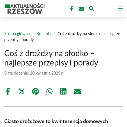
Przejdź
M
do
treści
Strona główna
/
Kuchnia
/
Coś z drożdży na słodko – najlepsze
przepisy i porady
Coś z drożdży na słodko –
najlepsze przepisy i porady
Data dodania:
20 kwietnia 2025 r.
Share
Share
Share
Share
Share
Share
on
on
on
on
on
on
Facebook
X
Pinterest
WhatsApp
LinkedIn
Email
(Twitter)
Ciasto drożdżowe to kwintesencja domowych