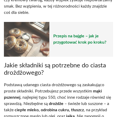
smak. Bez wątpienia, w tej różnorodności każdy znajdzie
coś dla siebie.
Przepis na bajgle – jak je
przygotować krok po kroku?
Jakie składniki są potrzebne do ciasta
drożdżowego?
Podstawą udanego ciasta drożdżowego są zaskakująco
proste składniki. Potrzebujesz przede wszystkim
mąki
pszennej
, najlepiej typu 550, choć inne rodzaje również się
sprawdzą. Niezbędne są
drożdże
– świeże lub suszone – a
także
ciepłe mleko, odrobina cukru, tłuszcz
, na przykład
rozpuszczone masło lub olej, oraz
jajka
. Nie zapomnij o