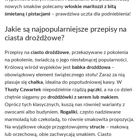
nowych smaków polecamy
włoskie maritozzi z bitą
śmietaną i pistacjami
– prawdziwa uczta dla podniebienia!
Jakie są najpopularniejsze przepisy na
ciasta drożdżowe?
Przepisy na
ciasto drożdżowe
, przekazywane z pokolenia
na pokolenie, świadczą o jego niesłabnącej popularności.
Królową wśród wypieków jest
babka drożdżowa
–
obowiązkowy element świątecznego stołu! Zaraz za nią
plasuje się
chałka
, idealna do popołudniowej kawy. W
Tłusty Czwartek
niepodzielnie rządzą
pączki
, a na co dzień
chętnie sięgamy po
drożdżówki z serem lub makiem
.
Oprócz tych klasycznych, kuszą nas również warianty z
owocami albo budyniem.
Rogaliki
, często nadziewane
marmoladą lub czekoladą, to równie smakowita propozycja.
Na wyjątkowe okazje przygotowujemy
strucle
– makową
lub orzechową, obie zachwycają smakiem. Ciasto