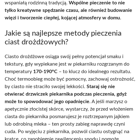
wspaniałą rodzinną tradycją.
Wspólne pieczenie to nie
tylko kreatywne spędzanie czasu, ale również budowanie
więzi i tworzenie ciepłej, kojącej atmosfery w domu
.
Jakie są najlepsze metody pieczenia
ciast drożdżowych?
Ciasto drożdżowe osiąga swój pełny potencjał smaku i
tekstury, gdy wypiekane jest w piekarniku rozgrzanym do
temperatury
170-190°C
– to klucz do idealnego rezultatu.
Choć termoobieg może być pomocny, zachowaj ostrożność,
by ciasto nie straciło swojej lekkości.
Staraj się nie
otwierać drzwiczek piekarnika podczas pieczenia, gdyż
może to spowodować jego opadnięcie
. A jeśli marzysz o
apetycznie złocistej skórce, wystarczy, że przed włożeniem
ciasta do piekarnika posmarujesz je roztrzepanym jajkiem
lub odrobiną mleka – ten prosty zabieg naprawdę czyni
cuda. Po wyjęciu z piekarnika, pozwól ciastu ostygnąć na
kratce, co zapobiegnie zawilgoceniu spodu i pomoże