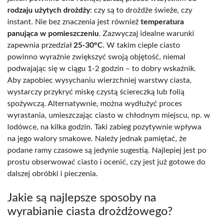
rodzaju użytych drożdży
: czy są to drożdże świeże, czy
instant. Nie bez znaczenia jest również
temperatura
panująca w pomieszczeniu
. Zazwyczaj idealne warunki
zapewnia przedział
25-30°C
. W takim cieple ciasto
powinno wyraźnie zwiększyć swoją objętość, niemal
podwajając się w ciągu 1-2 godzin – to dobry wskaźnik.
Aby zapobiec wysychaniu wierzchniej warstwy ciasta,
wystarczy przykryć miskę czystą ściereczką lub folią
spożywczą. Alternatywnie, można wydłużyć proces
wyrastania, umieszczając ciasto w chłodnym miejscu, np. w
lodówce, na kilka godzin. Taki zabieg pozytywnie wpływa
na jego walory smakowe. Należy jednak pamiętać, że
podane ramy czasowe są jedynie sugestią. Najlepiej jest po
prostu obserwować ciasto i ocenić, czy jest już gotowe do
dalszej obróbki i pieczenia.
Jakie są najlepsze sposoby na
wyrabianie ciasta drożdżowego?