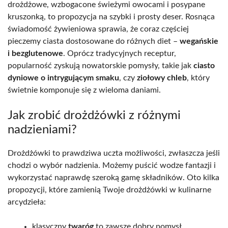
drożdżowe, wzbogacone świeżymi owocami i posypane
kruszonką, to propozycja na szybki i prosty deser. Rosnąca
świadomość żywieniowa sprawia, że coraz częściej
pieczemy ciasta dostosowane do różnych diet –
wegańskie
i bezglutenowe
. Oprócz tradycyjnych receptur,
popularność zyskują nowatorskie pomysły, takie jak
ciasto
dyniowe o intrygującym smaku
, czy
ziołowy chleb
, który
świetnie komponuje się z wieloma daniami.
Jak zrobić drożdżówki z różnymi
nadzieniami?
Drożdżówki to prawdziwa uczta możliwości, zwłaszcza jeśli
chodzi o wybór nadzienia. Możemy puścić wodze fantazji i
wykorzystać naprawdę szeroką gamę składników. Oto kilka
propozycji, które zamienią Twoje drożdżówki w kulinarne
arcydzieła:
klasyczny
twaróg
to zawsze dobry pomysł,