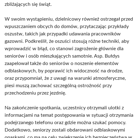
zbliżających się świąt.
W swoim wystąpieniu, dzielnicowy również ostrzegał przed
wpuszczaniem obcych do domów, przytaczając przykłady
oszustw, takich jak przypadki udawania pracowników
gazowni. Podkreślił, że oszuści stosują różne techniki, aby
wprowadzić w błąd, co stanowi zagrożenie głównie dla
seniorów i osób mieszkających samotnie. Asp. Bułdys
zaapelował także do seniorów o noszenie elementów
odblaskowych, by poprawić ich widoczność na drodze,
oraz przypomniał, że z uwagi na warunki atmosferyczne,
piesi muszą zachować szczególną ostrożność przy
przechodzeniu przez jezdnię.
Na zakończenie spotkania, uczestnicy otrzymali ulotki z
informacjami na temat postępowania w sytuacji otrzymania
podejrzanego telefonu oraz gdzie można szukać pomocy.
Dodatkowo, seniorzy zostali obdarowani odblaskowymi
opaskami, co ma na celu zwiększenie ich bezpieczeństwa w