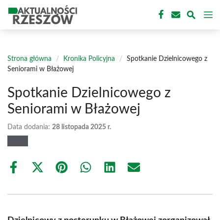
Przejdź
M
do
treści
Strona główna
/
Kronika Policyjna
/
Spotkanie Dzielnicowego z
Seniorami w Błażowej
Spotkanie Dzielnicowego z
Seniorami w Błażowej
Data dodania:
28 listopada 2025 r.
Share
Share
Share
Share
Share
Share
on
on
on
on
on
on
Facebook
X
Pinterest
WhatsApp
LinkedIn
Email
(Twitter)