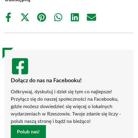
Share
Share
Share
Share
Share
Share
on
on
on
on
on
on
Facebook
X
Pinterest
WhatsApp
LinkedIn
Email
(Twitter)
Dołącz do nas na Facebooku!
Odkrywaj, dyskutuj i dziel się tym co najlepsze!
Przyłącz się do naszej społeczności na Facebooku,
gdzie możesz dowiedzieć się więcej o lokalnych
wydarzeniach w Rzeszowie. Twoje zdanie się liczy -
polub naszą stronę i bądź na bieżąco!
Polub nas!