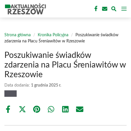
Przejdź
M
do
treści
Strona główna
/
Kronika Policyjna
/
Poszukiwanie świadków
zdarzenia na Placu Śreniawitów w Rzeszowie
Poszukiwanie świadków
zdarzenia na Placu Śreniawitów w
Rzeszowie
Data dodania:
1 grudnia 2025 r.
Share
Share
Share
Share
Share
Share
on
on
on
on
on
on
Facebook
X
Pinterest
WhatsApp
LinkedIn
Email
(Twitter)