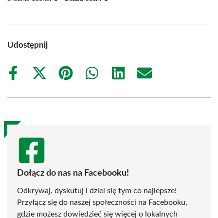
Udostępnij
Share
Share
Share
Share
Share
Share
on
on
on
on
on
on
Facebook
X
Pinterest
WhatsApp
LinkedIn
Email
(Twitter)
Dołącz do nas na Facebooku!
Odkrywaj, dyskutuj i dziel się tym co najlepsze!
Przyłącz się do naszej społeczności na Facebooku,
gdzie możesz dowiedzieć się więcej o lokalnych