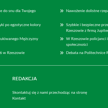
ce do snu dla Twojego
Nawożenie dolistne rze
yki po egzotyczne kolory
Szybkie i bezpieczne pr
Rzeszowie z firmą Jupite
oszukiwanego Mężczyzny
W Rzeszowie policjanci i
społeczności
6 w Rzeszowie
Debata na Politechnice 
REDAKCJA
Skontaktuj się z nami przechodząc na stronę
Kontakt