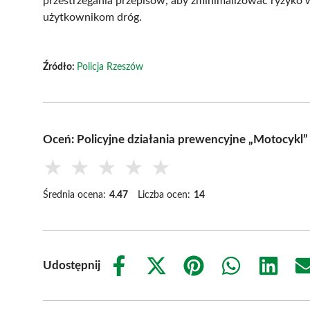
przestrzegania przepisów, aby zminimalizować ryzyko
użytkownikom dróg.
Źródło:
Policja Rzeszów
Oceń: Policyjne działania prewencyjne „Motocykl
★
★
★
★
★
Średnia ocena:
4.47
Liczba ocen:
14
Udostępnij
Share
Share
Share
Share
Share
on
on
on
on
on
Facebook
X
Pinterest
WhatsApp
LinkedIn
(Twitter)