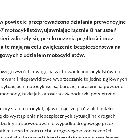
Facebook
X
Pinterest
WhatsApp
LinkedIn
Email
(Twitter)
w powiecie przeprowadzono działania prewencyjne
67 motocyklistów, ujawniając łącznie 8 naruszeń
eń zaliczały się przekroczenia prędkości oraz
ia te mają na celu zwiększenie bezpieczeństwa na
ogowych z udziałem motocyklistów.
gowego zwrócili uwagę na zachowanie motocyklistów na
 brawura i nieprawidłowe wyprzedzanie to jedne z głównych
sytuacjach motocykliści są bardziej narażeni na poważne
mochody, takie jak karoseria czy poduszki powietrzne.
czny stan motocykli, ujawniając, że pięć z nich miało
ę do wystąpienia niebezpiecznych sytuacji na drogach.
dzialny za spowodowanie wypadku drogowego przez
ystkim uczestnikom ruchu drogowego o konieczności