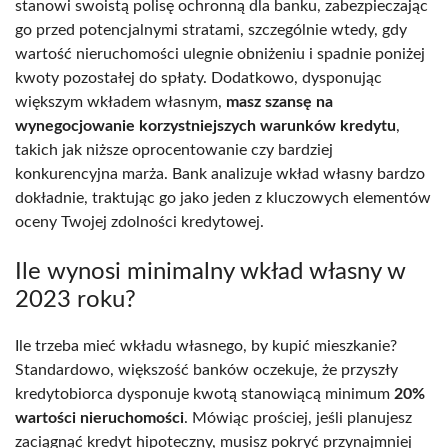
stanowi swoistą polisę ochronną dla banku, zabezpieczając
go przed potencjalnymi stratami, szczególnie wtedy, gdy
wartość nieruchomości ulegnie obniżeniu i spadnie poniżej
kwoty pozostałej do spłaty. Dodatkowo, dysponując
większym wkładem własnym,
masz szansę na
wynegocjowanie korzystniejszych warunków kredytu
,
takich jak niższe oprocentowanie czy bardziej
konkurencyjna marża. Bank analizuje wkład własny bardzo
dokładnie, traktując go jako jeden z kluczowych elementów
oceny Twojej zdolności kredytowej.
Ile wynosi minimalny wkład własny w
2023 roku?
Ile trzeba mieć wkładu własnego, by kupić mieszkanie?
Standardowo, większość banków oczekuje, że przyszły
kredytobiorca dysponuje kwotą stanowiącą minimum
20%
wartości nieruchomości
. Mówiąc prościej, jeśli planujesz
zaciągnąć kredyt hipoteczny, musisz pokryć przynajmniej