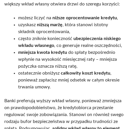
większy wkład własny otwiera drzwi do szeregu korzyści:
możesz liczyć na
niższe oprocentowanie kredytu
,
uzyskasz
niższą marżę
, która stanowi istotny
składnik oprocentowania,
często zniknie konieczność
ubezpieczenia niskiego
wkładu własnego
, co generuje realne oszczędności,
mniejsza kwota kredytu
do spłaty bezpośrednio
wpłynie na wysokość miesięcznej raty – mniejsza
pożyczka oznacza niższą ratę,
ostatecznie obniżysz
całkowity koszt kredytu
,
ponieważ zapłacisz mniej odsetek w całym okresie
trwania umowy.
Banki preferują wyższy wkład własny, ponieważ zmniejsza
on prawdopodobieństwo, że kredytobiorca przestanie
regulować swoje zobowiązania. Stanowi on również swego
rodzaju bufor bezpieczeństwa w przypadku trudności ze
spłatą. Podsumowując,
solidny wkład własny to element