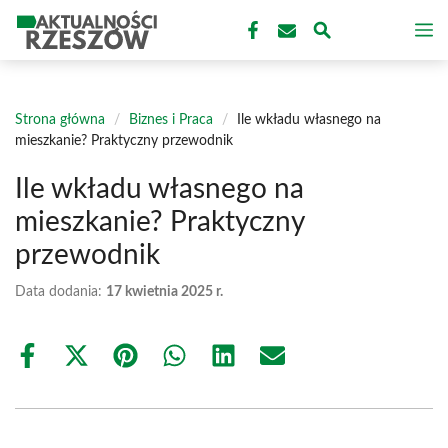
Przejdź
M
do
treści
Strona główna
/
Biznes i Praca
/
Ile wkładu własnego na
mieszkanie? Praktyczny przewodnik
Ile wkładu własnego na
mieszkanie? Praktyczny
przewodnik
Data dodania:
17 kwietnia 2025 r.
Share
Share
Share
Share
Share
Share
on
on
on
on
on
on
Facebook
X
Pinterest
WhatsApp
LinkedIn
Email
(Twitter)