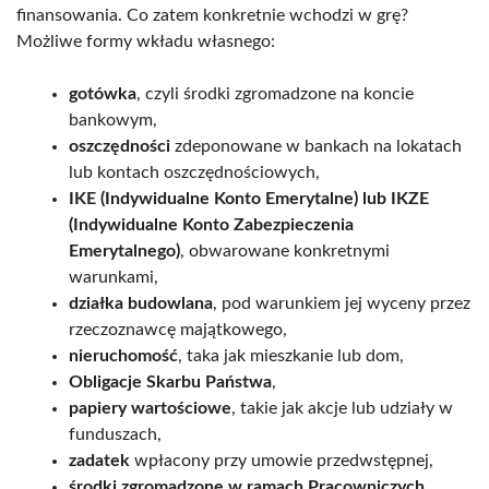
finansowania. Co zatem konkretnie wchodzi w grę?
Możliwe formy wkładu własnego:
gotówka
, czyli środki zgromadzone na koncie
bankowym,
oszczędności
zdeponowane w bankach na lokatach
lub kontach oszczędnościowych,
IKE (Indywidualne Konto Emerytalne) lub IKZE
(Indywidualne Konto Zabezpieczenia
Emerytalnego)
, obwarowane konkretnymi
warunkami,
działka budowlana
, pod warunkiem jej wyceny przez
rzeczoznawcę majątkowego,
nieruchomość
, taka jak mieszkanie lub dom,
Obligacje Skarbu Państwa
,
papiery wartościowe
, takie jak akcje lub udziały w
funduszach,
zadatek
wpłacony przy umowie przedwstępnej,
środki zgromadzone w ramach Pracowniczych