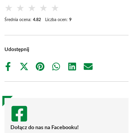
★
★
★
★
★
Średnia ocena:
4.82
Liczba ocen:
9
Udostępnij
Share
Share
Share
Share
Share
Share
on
on
on
on
on
on
Facebook
X
Pinterest
WhatsApp
LinkedIn
Email
(Twitter)
Dołącz do nas na Facebooku!