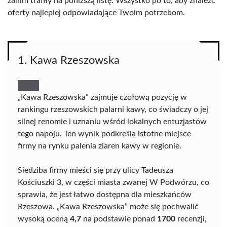
zanim trafiły na poniższą listę. Wszystko po to, aby znaleźć
oferty najlepiej odpowiadające Twoim potrzebom.
1. Kawa Rzeszowska
„Kawa Rzeszowska” zajmuje czołową pozycję w
rankingu rzeszowskich palarni kawy, co świadczy o jej
silnej renomie i uznaniu wśród lokalnych entuzjastów
tego napoju. Ten wynik podkreśla istotne miejsce
firmy na rynku palenia ziaren kawy w regionie.
Siedziba firmy mieści się przy ulicy Tadeusza
Kościuszki 3, w części miasta zwanej W Podwórzu, co
sprawia, że jest łatwo dostępna dla mieszkańców
Rzeszowa. „Kawa Rzeszowska” może się pochwalić
wysoką oceną
4,7
na podstawie ponad
1700
recenzji,