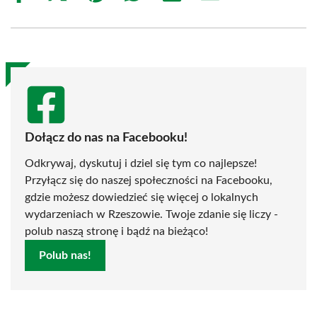
on
on
on
on
on
on
Facebook
X
Pinterest
WhatsApp
LinkedIn
Email
(Twitter)
Dołącz do nas na Facebooku!
Odkrywaj, dyskutuj i dziel się tym co najlepsze!
Przyłącz się do naszej społeczności na Facebooku,
gdzie możesz dowiedzieć się więcej o lokalnych
wydarzeniach w Rzeszowie. Twoje zdanie się liczy -
polub naszą stronę i bądź na bieżąco!
Polub nas!