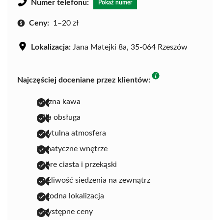
Numer telefonu:
Pokaż numer
Ceny:
1–20 zł
Lokalizacja:
Jana Matejki 8a, 35-064 Rzeszów
Najczęściej doceniane przez klientów:
pyszna kawa
miła obsługa
przytulna atmosfera
klimatyczne wnętrze
dobre ciasta i przekąski
możliwość siedzenia na zewnątrz
dogodna lokalizacja
przystępne ceny