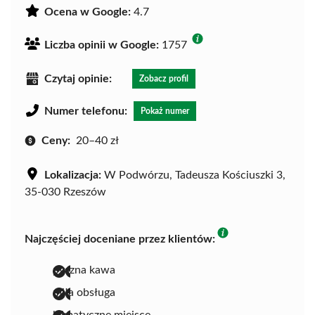
Ocena w Google:
4.7
Liczba opinii w Google:
1757
Czytaj opinie:
Zobacz profil
Numer telefonu:
Pokaż numer
Ceny:
20–40 zł
Lokalizacja:
W Podwórzu, Tadeusza Kościuszki 3,
35-030 Rzeszów
Najczęściej doceniane przez klientów:
pyszna kawa
miła obsługa
klimatyczne miejsce