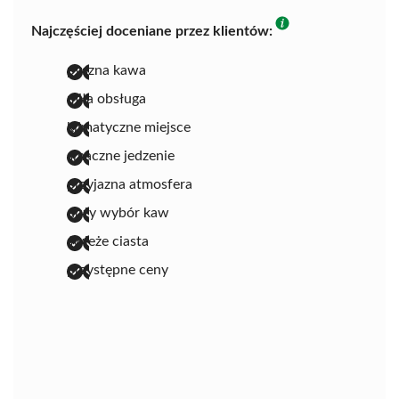
Najczęściej doceniane przez klientów:
pyszna kawa
miła obsługa
klimatyczne miejsce
smaczne jedzenie
przyjazna atmosfera
duży wybór kaw
świeże ciasta
przystępne ceny