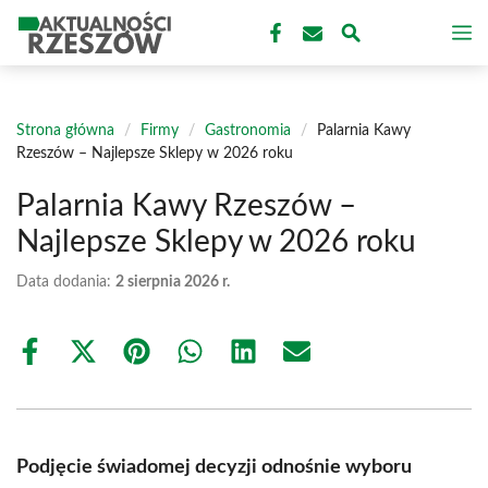
Przejdź
M
do
treści
Strona główna
/
Firmy
/
Gastronomia
/
Palarnia Kawy
Rzeszów – Najlepsze Sklepy w 2026 roku
Palarnia Kawy Rzeszów –
Najlepsze Sklepy w 2026 roku
Data dodania:
2 sierpnia 2026 r.
Share
Share
Share
Share
Share
Share
on
on
on
on
on
on
Facebook
X
Pinterest
WhatsApp
LinkedIn
Email
(Twitter)
Podjęcie świadomej decyzji odnośnie wyboru