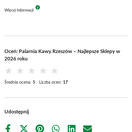
Więcej Informacji
Oceń: Palarnia Kawy Rzeszów – Najlepsze Sklepy w
2026 roku
★
★
★
★
★
Średnia ocena:
5
Liczba ocen:
17
Udostępnij
Share
Share
Share
Share
Share
Share