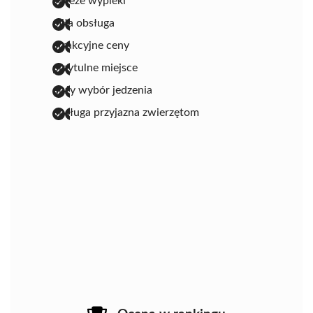
świeże wypieki
miła obsługa
atrakcyjne ceny
przytulne miejsce
duży wybór jedzenia
obsługa przyjazna zwierzętom