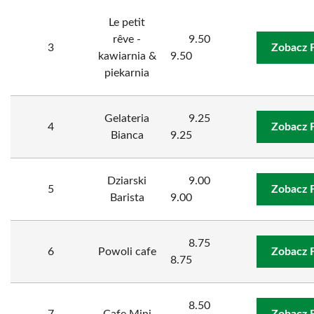
Le petit
rêve -
9.50
3
Zobacz 
kawiarnia &
9.50
piekarnia
Gelateria
9.25
4
Zobacz 
Bianca
9.25
Dziarski
9.00
5
Zobacz 
Barista
9.00
8.75
6
Powoli cafe
Zobacz 
8.75
8.50