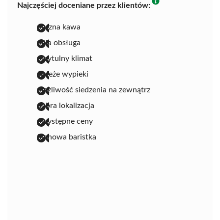
Najczęściej doceniane przez klientów:
pyszna kawa
miła obsługa
przytulny klimat
świeże wypieki
możliwość siedzenia na zewnątrz
dobra lokalizacja
przystępne ceny
fachowa baristka