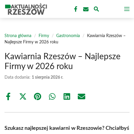
Przejdź
M
do
treści
Strona główna
/
Firmy
/
Gastronomia
/
Kawiarnia Rzeszów –
Najlepsze Firmy w 2026 roku
Kawiarnia Rzeszów – Najlepsze
Firmy w 2026 roku
Data dodania:
1 sierpnia 2026 r.
Share
Share
Share
Share
Share
Share
on
on
on
on
on
on
Facebook
X
Pinterest
WhatsApp
LinkedIn
Email
(Twitter)
Szukasz najlepszej kawiarni w Rzeszowie? Chciałbyś