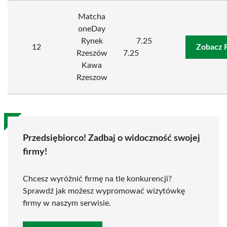
Matcha
oneDay
Rynek
7.25
12
Zobacz 
Rzeszów
7.25
Kawa
Rzeszow
Przedsiębiorco! Zadbaj o widoczność swojej
firmy!
Chcesz wyróżnić firmę na tle konkurencji?
Sprawdź jak możesz wypromować wizytówkę
firmy w naszym serwisie.