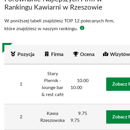
Rankingu Kawiarni w Rzeszowie
W poniższej tabeli znajdziesz TOP 12 polecanych firm,
które znajdziesz w naszym rankingu.
Pozycja
Firma
Ocena
Wizytów
Stary
Piernik -
10.00
1
Zobacz 
lounge bar
10.00
& rest café
Kawa
9.75
2
Zobacz 
Rzeszowska
9.75