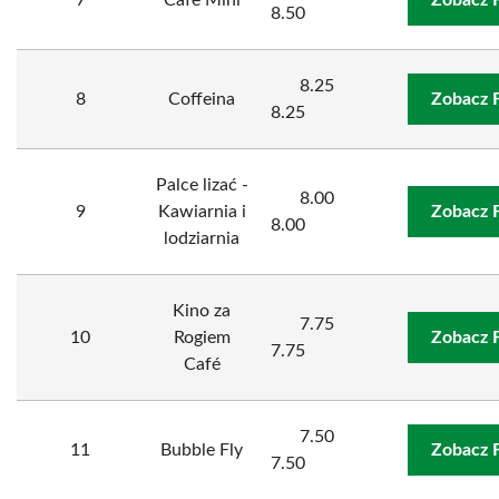
7
Cafе Міni
Zobacz 
8.50
8.25
8
Coffeina
Zobacz 
8.25
Palce lizać -
8.00
9
Kawiarnia i
Zobacz 
8.00
lodziarnia
Kino za
7.75
10
Rogiem
Zobacz 
7.75
Café
7.50
11
Bubble Fly
Zobacz 
7.50