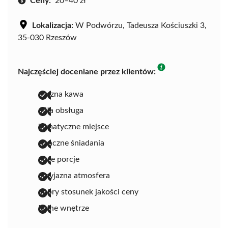
Ceny:
20–40 zł
Lokalizacja:
W Podwórzu, Tadeusza Kościuszki 3,
35-030 Rzeszów
Najczęściej doceniane przez klientów:
pyszna kawa
miła obsługa
klimatyczne miejsce
smaczne śniadania
duże porcje
przyjazna atmosfera
dobry stosunek jakości ceny
ładne wnętrze