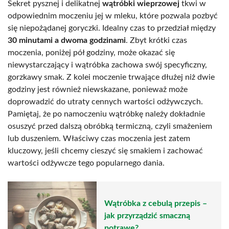
Sekret pysznej i delikatnej
wątróbki wieprzowej
tkwi w
odpowiednim moczeniu jej w mleku, które pozwala pozbyć
się niepożądanej goryczki. Idealny czas to przedział między
30 minutami a dwoma godzinami
. Zbyt krótki czas
moczenia, poniżej pół godziny, może okazać się
niewystarczający i wątróbka zachowa swój specyficzny,
gorzkawy smak. Z kolei moczenie trwające dłużej niż dwie
godziny jest również niewskazane, ponieważ może
doprowadzić do utraty cennych wartości odżywczych.
Pamiętaj, że po namoczeniu wątróbkę należy dokładnie
osuszyć przed dalszą obróbką termiczną, czyli smażeniem
lub duszeniem. Właściwy czas moczenia jest zatem
kluczowy, jeśli chcemy cieszyć się smakiem i zachować
wartości odżywcze tego popularnego dania.
Wątróbka z cebulą przepis –
jak przyrządzić smaczną
potrawę?