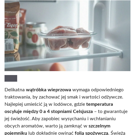
Delikatna
wątróbka wieprzowa
wymaga odpowiedniego
traktowania, by zachować jej smak i wartości odżywcze.
Najlepiej umieścić ją w lodówce, gdzie
temperatura
oscyluje między 0 a 4 stopniami Celsjusza
– to gwarantuje
jej świeżość. Aby zapobiec wysychaniu i wchłanianiu
obcych aromatów, warto ją zamknąć w
szczelnym
pojemniku
lub dokładnie owinąć
folią spożywczą
. Świeżą