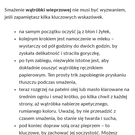
Smażenie
wątróbki wieprzowej
nie musi być wyzwaniem,
jeśli zapamiętasz kilka kluczowych wskazówek.
na samym początku oczyść ją z błon i żyłek,
kolejnym krokiem jest namoczenie w mleku –
wystarczy od pół godziny do dwóch godzin, by
zyskała delikatność i straciła goryczkę,
po tym zabiegu, niezwykle istotne jest, aby
dokładnie osuszyć wątróbkę ręcznikiem
papierowym. Ten prosty trik zapobiegnie pryskaniu
tłuszczu podczas smażenia,
teraz rozgrzej na patelni olej lub masło klarowane na
średnim ogniu i smaż krótko, po kilka chwil z każdej
strony, aż wątróbka nabierze apetycznego,
rumianego koloru. Uważaj, by nie przesadzić z
czasem smażenia, bo stanie się twarda i sucha,
pod koniec dopraw solą oraz pieprzem – to
kluczowe, by zachować jej soczystość. Możesz