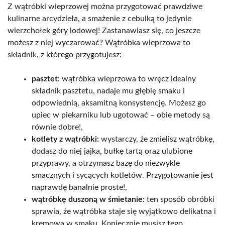
Z wątróbki wieprzowej można przygotować prawdziwe
kulinarne arcydzieła, a smażenie z cebulką to jedynie
wierzchołek góry lodowej! Zastanawiasz się, co jeszcze
możesz z niej wyczarować? Wątróbka wieprzowa to
składnik, z którego przygotujesz:
pasztet:
wątróbka wieprzowa to wręcz idealny
składnik pasztetu, nadaje mu głębię smaku i
odpowiednią, aksamitną konsystencję. Możesz go
upiec w piekarniku lub ugotować – obie metody są
równie dobre!,
kotlety z wątróbki:
wystarczy, że zmielisz wątróbkę,
dodasz do niej jajka, bułkę tartą oraz ulubione
przyprawy, a otrzymasz bazę do niezwykle
smacznych i sycących kotletów. Przygotowanie jest
naprawdę banalnie proste!,
wątróbkę duszoną w śmietanie:
ten sposób obróbki
sprawia, że wątróbka staje się wyjątkowo delikatna i
kremowa w smaku. Koniecznie musisz tego