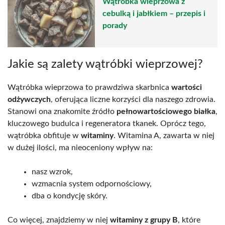
Wątróbka wieprzowa z
cebulką i jabłkiem – przepis i
porady
Jakie są zalety wątróbki wieprzowej?
Wątróbka wieprzowa to prawdziwa skarbnica
wartości
odżywczych
, oferująca liczne korzyści dla naszego zdrowia.
Stanowi ona znakomite źródło
pełnowartościowego białka
,
kluczowego budulca i regeneratora tkanek. Oprócz tego,
wątróbka obfituje w
witaminy
. Witamina A, zawarta w niej
w dużej ilości, ma nieoceniony wpływ na:
nasz wzrok,
wzmacnia system odpornościowy,
dba o kondycję skóry.
Co więcej, znajdziemy w niej
witaminy z grupy B
, które