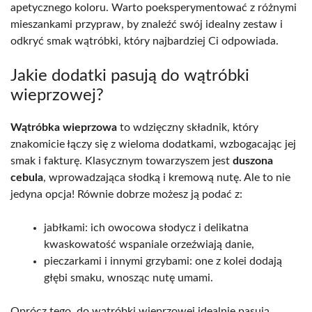
apetycznego koloru. Warto poeksperymentować z różnymi
mieszankami przypraw, by znaleźć swój idealny zestaw i
odkryć smak wątróbki, który najbardziej Ci odpowiada.
Jakie dodatki pasują do wątróbki
wieprzowej?
Wątróbka wieprzowa
to wdzięczny składnik, który
znakomicie łączy się z wieloma dodatkami, wzbogacając jej
smak i fakturę. Klasycznym towarzyszem jest
duszona
cebula
, wprowadzająca słodką i kremową nutę. Ale to nie
jedyna opcja! Równie dobrze możesz ją podać z:
jabłkami: ich owocowa słodycz i delikatna
kwaskowatość wspaniale orzeźwiają danie,
pieczarkami i innymi grzybami: one z kolei dodają
głębi smaku, wnosząc nutę umami.
Oprócz tego, do wątróbki wieprzowej idealnie pasują