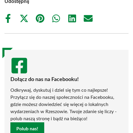
Udostępnij
Share
Share
Share
Share
Share
Share
on
on
on
on
on
on
Facebook
X
Pinterest
WhatsApp
LinkedIn
Email
(Twitter)
Dołącz do nas na Facebooku!
Odkrywaj, dyskutuj i dziel się tym co najlepsze!
Przyłącz się do naszej społeczności na Facebooku,
gdzie możesz dowiedzieć się więcej o lokalnych
wydarzeniach w Rzeszowie. Twoje zdanie się liczy -
polub naszą stronę i bądź na bieżąco!
Polub nas!