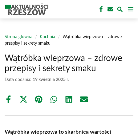
Przejdź
M
do
treści
Strona główna
/
Kuchnia
/
Wątróbka wieprzowa – zdrowe
przepisy i sekrety smaku
Wątróbka wieprzowa – zdrowe
przepisy i sekrety smaku
Data dodania:
19 kwietnia 2025 r.
Share
Share
Share
Share
Share
Share
on
on
on
on
on
on
Facebook
X
Pinterest
WhatsApp
LinkedIn
Email
(Twitter)
Wątróbka wieprzowa to skarbnica wartości