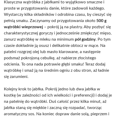
Klasyczna wątróbka z jabłkami to wyjątkowo smaczne i
proste w przygotowaniu danie, które zadowoli każdego.
Wystarczy kilka składników i odrobina czasu, by cieszyć się
pełnią smaku. Zaczynamy od przygotowania około
500 g
wątróbki wieprzowej
– pokrój ją na plastry. Aby pozbyć się
charakterystycznej goryczy i jednocześnie zmiękczyć mięso,
zanurz wątróbkę w mleku na minimum
pół godziny
. Po tym
czasie dokładnie ją osusz i delikatnie obtocz w mące. Na
patelni rozgrzej olej lub masło klarowane, a następnie
podsmaż pokrojoną cebulkę, aż nabierze złocistego
odcienia. To ona nada potrawie głębi smaku! Teraz dodaj
wątróbkę i smaż ją na średnim ogniu z obu stron, aż ładnie
się zarumieni.
Kolejny krok to jabłka. Pokrój jedno lub dwa jabłka w
kostkę (w zależności od ich wielkości i preferencji) i dodaj je
na patelnię do wątróbki. Duś całość przez kilka minut, aż
jabłka staną się miękkie i zaczną się rozpadać, tworząc
aromatyczny sos. Na koniec dopraw danie solą, pieprzem i