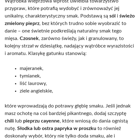
Wątróbka wieprzowa wprost uwielbia towarzystwo
przypraw, które potrafią wydobyć i zrównoważyć jej
unikalny, charakterystyczny smak. Podstawą są
sól
i
świeżo
zmielony pieprz
, bez których trudno sobie wyobrazić to
danie – one świetnie podkreślają naturalny smak tego
mięsa.
Czosnek
, zarówno świeży, jak i granulowany, to
kolejny strzał w dziesiątkę, nadający wątróbce wyrazistości
i aromatu. Klasykę gatunku stanowią:
majeranek,
tymianek,
liść laurowy,
ziele angielskie,
które wprowadzają do potrawy głębię smaku. Jeśli jednak
masz ochotę na coś bardziej pikantnego, dodaj szczyptę
chili
lub
pieprzu cayenne
, które wniosą do dania ognistą
nutę.
Słodka lub ostra papryka w proszku
to również
doskonały wybór, który nie tylko doda smaku, ale i