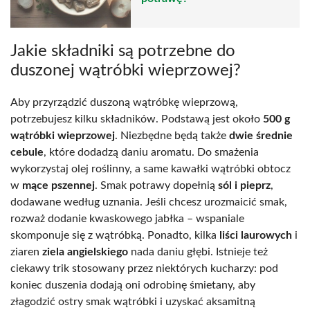
Jakie składniki są potrzebne do
duszonej wątróbki wieprzowej?
Aby przyrządzić duszoną wątróbkę wieprzową,
potrzebujesz kilku składników. Podstawą jest około
500 g
wątróbki wieprzowej
. Niezbędne będą także
dwie średnie
cebule
, które dodadzą daniu aromatu. Do smażenia
wykorzystaj olej roślinny, a same kawałki wątróbki obtocz
w
mące pszennej
. Smak potrawy dopełnią
sól i pieprz
,
dodawane według uznania. Jeśli chcesz urozmaicić smak,
rozważ dodanie kwaskowego jabłka – wspaniale
skomponuje się z wątróbką. Ponadto, kilka
liści laurowych
i
ziaren
ziela angielskiego
nada daniu głębi. Istnieje też
ciekawy trik stosowany przez niektórych kucharzy: pod
koniec duszenia dodają oni odrobinę śmietany, aby
złagodzić ostry smak wątróbki i uzyskać aksamitną