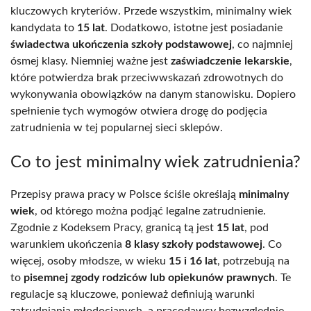
kluczowych kryteriów. Przede wszystkim, minimalny wiek
kandydata to
15 lat
. Dodatkowo, istotne jest posiadanie
świadectwa ukończenia szkoły podstawowej
, co najmniej
ósmej klasy. Niemniej ważne jest
zaświadczenie lekarskie
,
które potwierdza brak przeciwwskazań zdrowotnych do
wykonywania obowiązków na danym stanowisku. Dopiero
spełnienie tych wymogów otwiera drogę do podjęcia
zatrudnienia w tej popularnej sieci sklepów.
Co to jest minimalny wiek zatrudnienia?
Przepisy prawa pracy w Polsce ściśle określają
minimalny
wiek
, od którego można podjąć legalne zatrudnienie.
Zgodnie z Kodeksem Pracy, granicą tą jest
15 lat
, pod
warunkiem ukończenia
8 klasy szkoły podstawowej
. Co
więcej, osoby młodsze, w wieku
15 i 16 lat
, potrzebują na
to
pisemnej zgody rodziców lub opiekunów prawnych
. Te
regulacje są kluczowe, ponieważ definiują warunki
zatrudniania młodocianych, a pracodawcy bezwzględnie