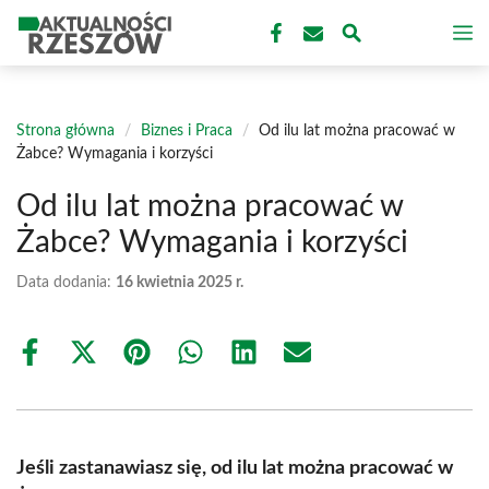
Przejdź
M
do
treści
Strona główna
/
Biznes i Praca
/
Od ilu lat można pracować w
Żabce? Wymagania i korzyści
Od ilu lat można pracować w
Żabce? Wymagania i korzyści
Data dodania:
16 kwietnia 2025 r.
Share
Share
Share
Share
Share
Share
on
on
on
on
on
on
Facebook
X
Pinterest
WhatsApp
LinkedIn
Email
(Twitter)
Jeśli zastanawiasz się, od ilu lat można pracować w