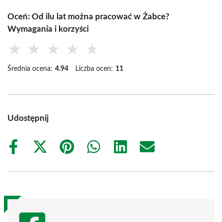
Oceń: Od ilu lat można pracować w Żabce?
Wymagania i korzyści
★
★
★
★
★
Średnia ocena:
4.94
Liczba ocen:
11
Udostępnij
Share
Share
Share
Share
Share
Share
on
on
on
on
on
on
Facebook
X
Pinterest
WhatsApp
LinkedIn
Email
(Twitter)