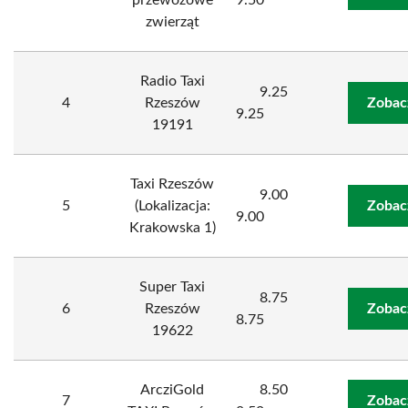
przewozowe
9.50
zwierząt
Radio Taxi
9.25
4
Rzeszów
Zobac
9.25
19191
Taxi Rzeszów
9.00
5
(Lokalizacja:
Zobac
9.00
Krakowska 1)
Super Taxi
8.75
6
Rzeszów
Zobac
8.75
19622
ArcziGold
8.50
7
Zobac