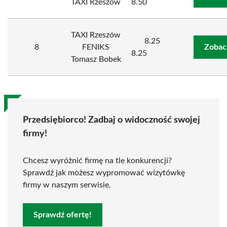
TAXI Rzeszów
8.50
TAXI Rzeszów
8.25
8
FENIKS
Zobac
8.25
Tomasz Bobek
Przedsiębiorco! Zadbaj o widoczność swojej
firmy!
Chcesz wyróżnić firmę na tle konkurencji?
Sprawdź jak możesz wypromować wizytówkę
firmy w naszym serwisie.
Sprawdź ofertę!