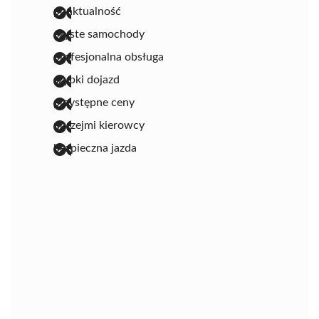
punktualność
czyste samochody
profesjonalna obsługa
szybki dojazd
przystępne ceny
uprzejmi kierowcy
bezpieczna jazda