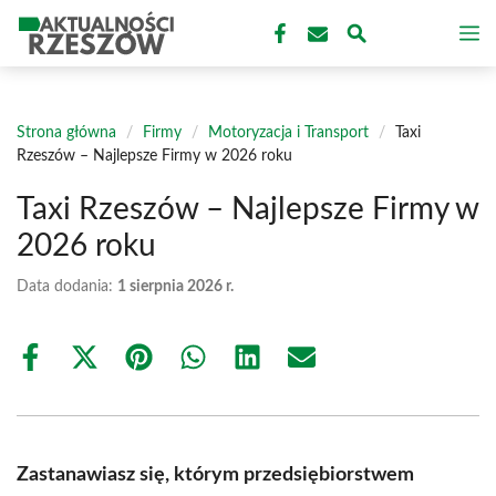
Przejdź
M
do
treści
Strona główna
/
Firmy
/
Motoryzacja i Transport
/
Taxi
Rzeszów – Najlepsze Firmy w 2026 roku
Taxi Rzeszów – Najlepsze Firmy w
2026 roku
Data dodania:
1 sierpnia 2026 r.
Share
Share
Share
Share
Share
Share
on
on
on
on
on
on
Facebook
X
Pinterest
WhatsApp
LinkedIn
Email
(Twitter)
Zastanawiasz się, którym przedsiębiorstwem