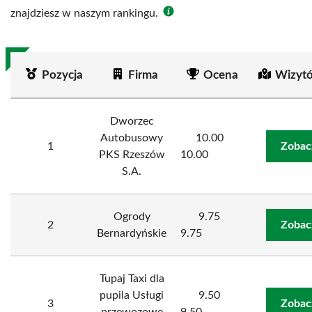
znajdziesz w naszym rankingu.
Pozycja
Firma
Ocena
Wizyt
Dworzec
Autobusowy
10.00
1
Zobac
PKS Rzeszów
10.00
S.A.
Ogrody
9.75
2
Zobac
Bernardyńskie
9.75
Tupaj Taxi dla
pupila Usługi
9.50
3
Zobac