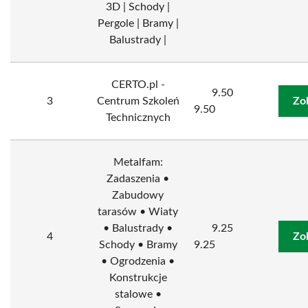
3D | Schody |
Pergole | Bramy |
Balustrady |
CERTO.pl -
9.50
3
Centrum Szkoleń
Zo
9.50
Technicznych
Metalfam:
Zadaszenia •
Zabudowy
tarasów • Wiaty
• Balustrady •
9.25
4
Zo
Schody • Bramy
9.25
• Ogrodzenia •
Konstrukcje
stalowe •