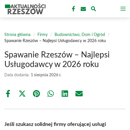
Przejdź
M
do
treści
Strona główna
/
Firmy
/
Budownictwo, Dom i Ogród
/
Spawanie Rzeszów – Najlepsi Usługodawcy w 2026 roku
Spawanie Rzeszów – Najlepsi
Usługodawcy w 2026 roku
Data dodania:
1 sierpnia 2026 r.
Share
Share
Share
Share
Share
Share
on
on
on
on
on
on
Facebook
X
Pinterest
WhatsApp
LinkedIn
Email
(Twitter)
Jeśli szukasz solidnej firmy oferującej usługi