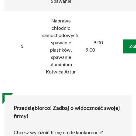
Spawanie
Naprawa
chłodnic
samochodowych,
spawanie
9.00
5
Zo
plastików,
9.00
spawanie
aluminium
Kotwica Artur
Przedsiębiorco! Zadbaj o widoczność swojej
firmy!
Chcesz wyróżnić firmę na tle konkurencji?