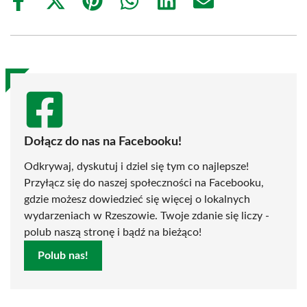
Share
Share
Share
Share
Share
Share
on
on
on
on
on
on
Facebook
X
Pinterest
WhatsApp
LinkedIn
Email
(Twitter)
Dołącz do nas na Facebooku!
Odkrywaj, dyskutuj i dziel się tym co najlepsze!
Przyłącz się do naszej społeczności na Facebooku,
gdzie możesz dowiedzieć się więcej o lokalnych
wydarzeniach w Rzeszowie. Twoje zdanie się liczy -
polub naszą stronę i bądź na bieżąco!
Polub nas!