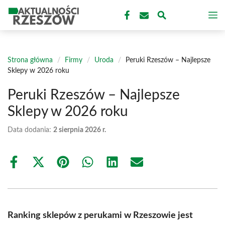
Przejdź
M
do
treści
Strona główna
/
Firmy
/
Uroda
/
Peruki Rzeszów – Najlepsze
Sklepy w 2026 roku
Peruki Rzeszów – Najlepsze
Sklepy w 2026 roku
Data dodania:
2 sierpnia 2026 r.
Share
Share
Share
Share
Share
Share
on
on
on
on
on
on
Facebook
X
Pinterest
WhatsApp
LinkedIn
Email
(Twitter)
Ranking sklepów z perukami w Rzeszowie jest