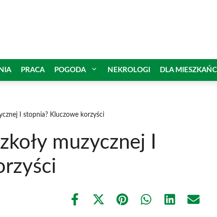
NIA
PRACA
POGODA
NEKROLOGI
DLA MIESZKAŃ
cznej I stopnia? Kluczowe korzyści
zkoły muzycznej I
orzyści
Share
Share
Share
Share
Share
Share
on
on
on
on
on
on