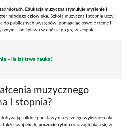
rzedmiotach.
Edukacja muzyczna stymuluje myślenie i
akter młodego człowieka
. Szkoła muzyczna I stopnia uczy
je do publicznych występów, pomagając oswoić tremę i
cznym – od śpiewu w chórze po grę w zespole.
ia – ile lat trwa nauka?
tałcenia muzycznego
a I stopnia?
e zdobywają solidne podstawy muzycznego wykształcenia.
ją także swój
słuch, poczucie rytmu
oraz zagłębiają się w