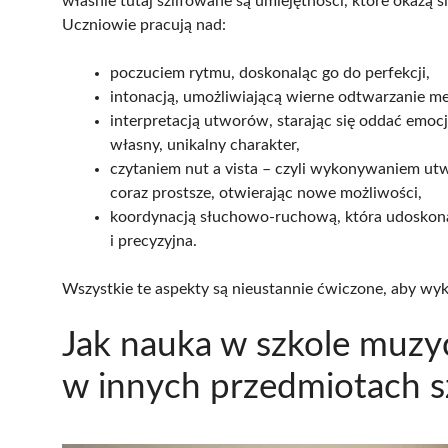
właśnie tutaj szlifowane są umiejętności, które okażą 
Uczniowie pracują nad:
poczuciem rytmu, doskonaląc go do perfekcji,
intonacją, umożliwiającą wierne odtwarzanie me
interpretacją utworów, starając się oddać emoc
własny, unikalny charakter,
czytaniem nut a vista – czyli wykonywaniem utw
coraz prostsze, otwierając nowe możliwości,
koordynacją słuchowo-ruchową, która udoskonala
i precyzyjna.
Wszystkie te aspekty są nieustannie ćwiczone, aby wy
Jak nauka w szkole muzy
w innych przedmiotach s