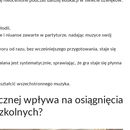
się nieocenione podczas dalszej edukacji w świecie dźwięków.
lodii,
je i niuanse zawarte w partyturze, nadając muzyce swój
oru od razu, bez wcześniejszego przygotowania, staje się
na jest systematycznie, sprawiając, że gra staje się płynna
kształcić wszechstronnego muzyka.
cznej wpływa na osiągnięcia
zkolnych?