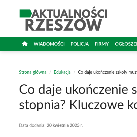
Przejdź
do
treści
WIADOMOŚCI
POLICJA
FIRMY
OGŁOSZE
Strona główna
/
Edukacja
/
Co daje ukończenie szkoły muzy
Co daje ukończenie s
stopnia? Kluczowe k
Data dodania:
20 kwietnia 2025 r.