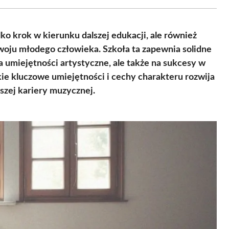
Facebook
X
Pinterest
WhatsApp
LinkedIn
Email
(Twitter)
ko krok w kierunku dalszej edukacji, ale również
oju młodego człowieka. Szkoła ta zapewnia solidne
 umiejętności artystyczne, ale także na sukcesy w
kie kluczowe umiejętności i cechy charakteru rozwija
szej kariery muzycznej.